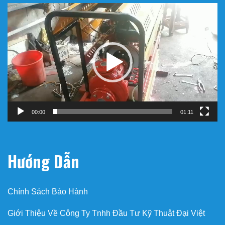
Trình
chơi
Video
00:00
01:11
Hướng Dẫn
Chính Sách Bảo Hành
Giới Thiệu Về Công Ty Tnhh Đầu Tư Kỹ Thuật Đại Việt