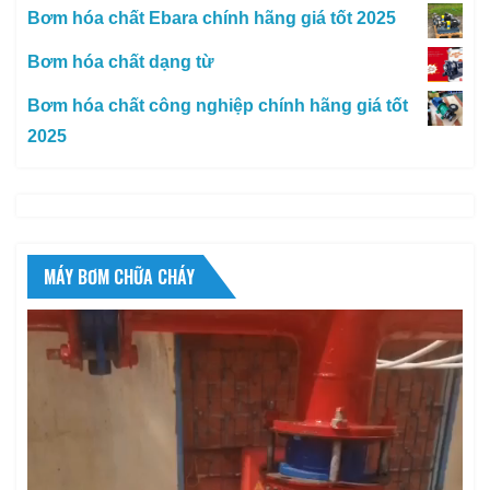
Bơm hóa chất Ebara chính hãng giá tốt 2025
Bơm hóa chất dạng từ
Bơm hóa chất công nghiệp chính hãng giá tốt
2025
MÁY BƠM CHỮA CHÁY
Trình
chơi
Video