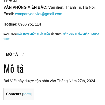
TPHCM
VĂN PHÒNG MIỀN BẮC:
Văn điển, Thanh Trì, Hà Nội.
Email:
companydaiviet@gmail.com
Hotline: 0906 751 114
DANH MỤC:
MÁY BƠM CHỮA CHÁY ĐIỆN
TỪ KHÓA:
MÁY BƠM CHỮA CHÁY PENTAX
15HP
MÔ TẢ
Mô tả
Bài Viết này được cập nhật vào Tháng Năm 27th, 2024
Contents
[
show
]