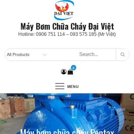
Skip
to
content
Máy Bơm Chữa Cháy Đại Việt
Hotline: 0906 751 114 – 093 575 185 (Mr Việt)
0
MENU
Máy bơm chữa cháy Pentax