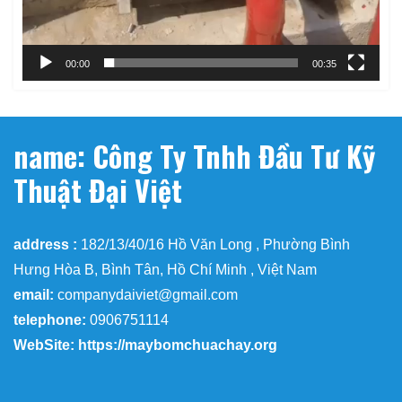
00:00
00:35
name: Công Ty Tnhh Đầu Tư Kỹ
Thuật Đại Việt
address :
182/13/40/16 Hồ Văn Long , Phường Bình
Hưng Hòa B, Bình Tân, Hồ Chí Minh , Việt Nam
email:
companydaiviet@gmail.com
telephone:
0906751114
WebSite: https://maybomchuachay.org