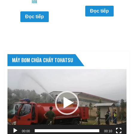
lớn
Đọc tiếp
Đọc tiếp
MÁY BƠM CHỮA CHÁY TOHATSU
Trình
chơi
Video
00:00
00:10