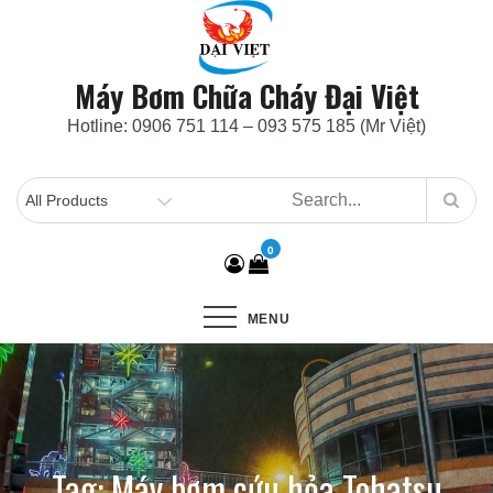
Skip
to
content
Máy Bơm Chữa Cháy Đại Việt
Hotline: 0906 751 114 – 093 575 185 (Mr Việt)
0
MENU
Tag:
Máy bơm cứu hỏa Tohatsu