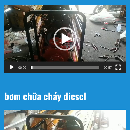
Trình
chơi
Video
00:00
00:57
bơm chữa cháy diesel
Trình
chơi
Video