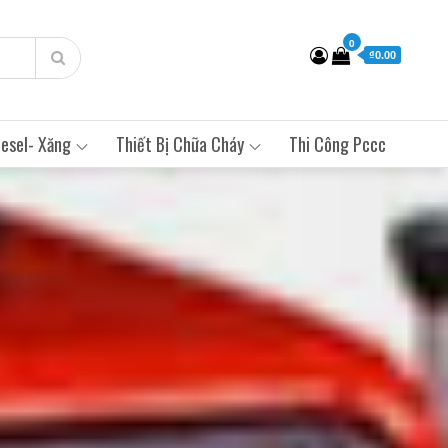
0
₫0.00
esel- Xăng
Thiết Bị Chữa Cháy
Thi Công Pccc