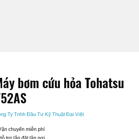
áy bơm cứu hỏa Tohatsu
V52AS
ng Ty Tnhh Đầu Tư Kỹ Thuật Đại Việt
Vận chuyển miễn phí
Hỗ trợ lắp đặt tận nơi