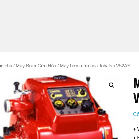
ng chủ
/
Máy Bơm Cứu Hỏa
/ Máy bơm cứu hỏa Tohatsu V52AS
M
Cô
+ 
+ 