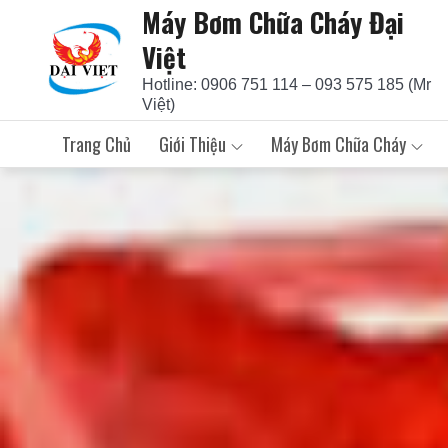
Máy Bơm Chữa Cháy Đại
Skip
to
Việt
content
Hotline: 0906 751 114 – 093 575 185 (Mr
Việt)
Trang Chủ
Giới Thiệu
Máy Bơm Chữa Cháy