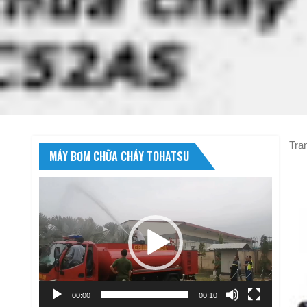
Tra
MÁY BƠM CHỮA CHÁY TOHATSU
Trình
chơi
Video
00:00
00:10