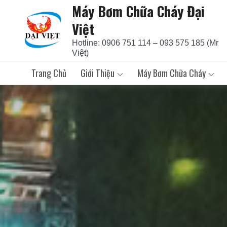
Máy Bơm Chữa Cháy Đại
Skip
to
Việt
content
Hotline: 0906 751 114 – 093 575 185 (Mr
Việt)
Trang Chủ
Giới Thiệu
Máy Bơm Chữa Cháy