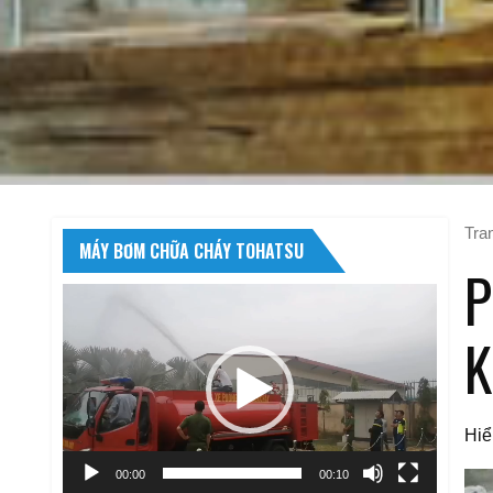
Tra
MÁY BƠM CHỮA CHÁY TOHATSU
P
Trình
chơi
K
Video
Hiể
00:00
00:10