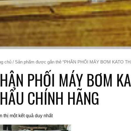
ng chủ
/ Sản phẩm được gắn thẻ “PHÂN PHỐI MÁY BƠM KATO 
HÂN PHỐI MÁY BƠM KA
HẨU CHÍNH HÃNG
n thị một kết quả duy nhất