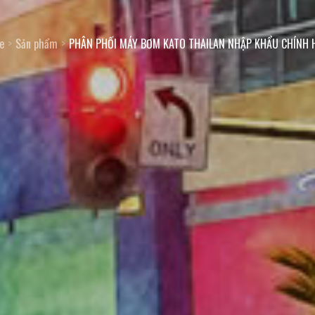
e
Sản phẩm
PHÂN PHỐI MÁY BƠM KATO THAILAN NHẬP KHẨU CHÍNH 