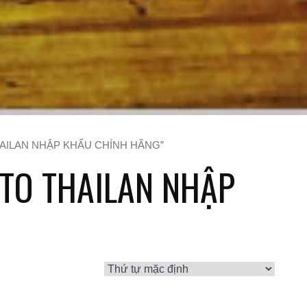
THAILAN NHẬP KHẨU CHÍNH HÃNG”
TO THAILAN NHẬP