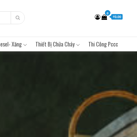
0
₫0.00
esel- Xăng
Thiết Bị Chữa Cháy
Thi Công Pccc