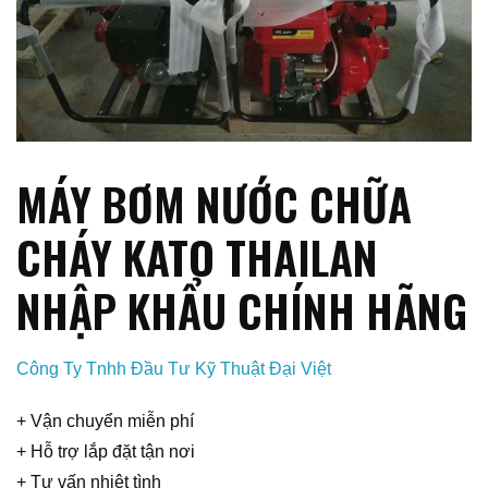
MÁY BƠM NƯỚC CHỮA
CHÁY KATO THAILAN
NHẬP KHẨU CHÍNH HÃNG
Công Ty Tnhh Đầu Tư Kỹ Thuật Đại Việt
+ Vận chuyển miễn phí
+ Hỗ trợ lắp đặt tận nơi
+ Tư vấn nhiệt tình