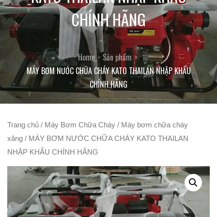
CHÍNH HÃNG
Home
Sản phẩm
MÁY BƠM NƯỚC CHỮA CHÁY KATO THAILAN NHẬP KHẨU
CHÍNH HÃNG
Trang chủ
/
Máy Bơm Chữa Cháy
/
Máy bơm chữa cháy
xăng
/ MÁY BƠM NƯỚC CHỮA CHÁY KATO THAILAN
NHẬP KHẨU CHÍNH HÃNG