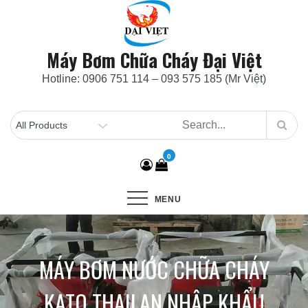
Skip
to
content
Máy Bơm Chữa Cháy Đại Việt
Hotline: 0906 751 114 – 093 575 185 (Mr Việt)
0
MENU
MÁY BƠM NƯỚC CHỮA CHÁY
KATO THAILAN NHẬP KHẨU