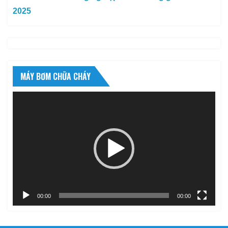
2025
MÁY BƠM CHỮA CHÁY
Trình
chơi
Video
00:00
00:00