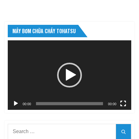
MÁY BƠM CHỮA CHÁY TOHATSU
Trình
chơi
Video
00:00
00:00
Search
Searc
for: