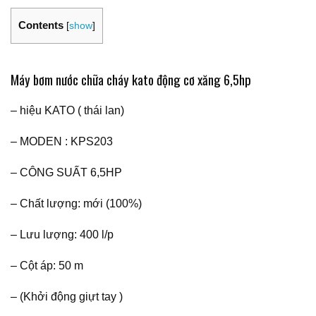
Contents
[
show
]
Máy bơm nước chữa cháy kato động cơ xăng 6,5hp
– hiệu KATO ( thái lan)
– MODEN : KPS203
– CÔNG SUẤT 6,5HP
– Chất lượng: mới (100%)
– Lưu lượng: 400 l/p
– Cột áp: 50 m
– (Khởi động giựt tay )