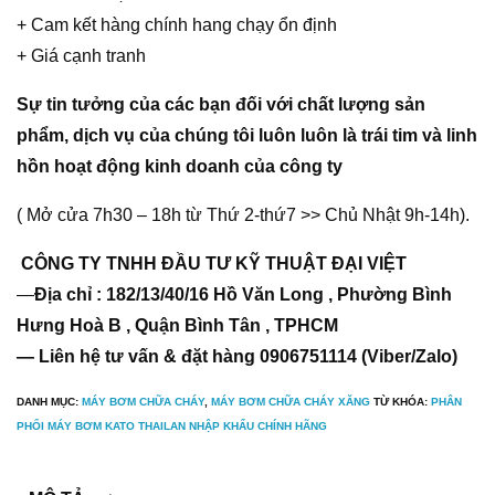
+ Cam kết hàng chính hang chạy ổn định
+ Giá cạnh tranh
Sự tin tưởng của các bạn đối với chất lượng sản
phẩm, dịch vụ của chúng tôi luôn luôn là trái tim và linh
hồn hoạt động kinh doanh của công ty
( Mở cửa 7h30 – 18h từ Thứ 2-thứ7 >> Chủ Nhật 9h-14h).
CÔNG TY TNHH ĐẦU TƯ KỸ THUẬT ĐẠI VIỆT
—
Địa chỉ : 182/13/40/16 Hồ Văn Long , Phường Bình
Hưng Hoà B , Quận Bình Tân , TPHCM
— Liên hệ tư vấn & đặt hàng 0906751114 (Viber/Zalo)
DANH MỤC:
MÁY BƠM CHỮA CHÁY
,
MÁY BƠM CHỮA CHÁY XĂNG
TỪ KHÓA:
PHÂN
PHỐI MÁY BƠM KATO THAILAN NHẬP KHẨU CHÍNH HÃNG