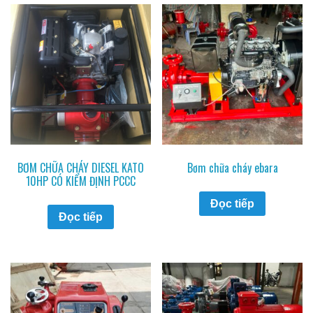
BƠM CHỮA CHÁY DIESEL KATO
Bơm chữa cháy ebara
10HP CÓ KIỂM ĐỊNH PCCC
Đọc tiếp
Đọc tiếp