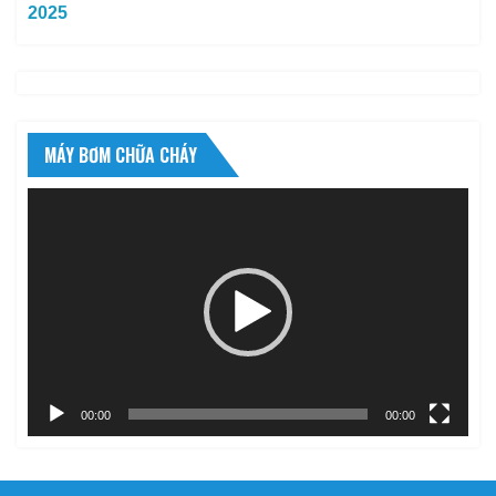
2025
MÁY BƠM CHỮA CHÁY
Trình
chơi
Video
00:00
00:00