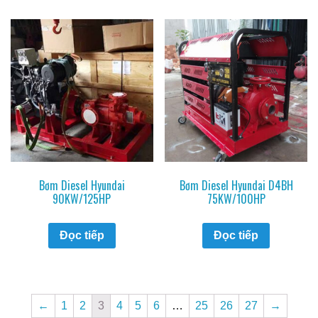
Bơm Diesel Hyundai
Bơm Diesel Hyundai D4BH
90KW/125HP
75KW/100HP
Đọc tiếp
Đọc tiếp
←
1
2
3
4
5
6
…
25
26
27
→