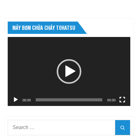
MÁY BƠM CHỮA CHÁY TOHATSU
Trình
chơi
Video
00:00
00:00
Search
Searc
for: