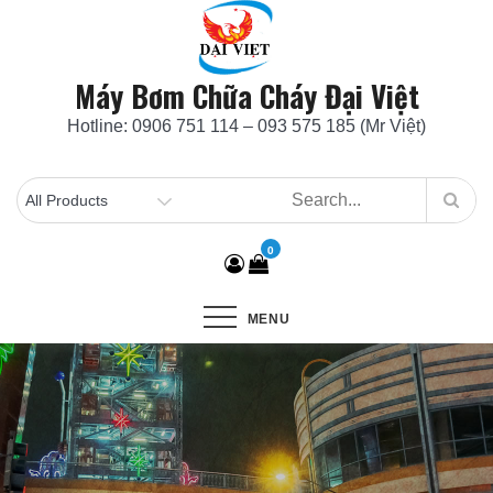
Skip
to
content
Máy Bơm Chữa Cháy Đại Việt
Hotline: 0906 751 114 – 093 575 185 (Mr Việt)
0
MENU