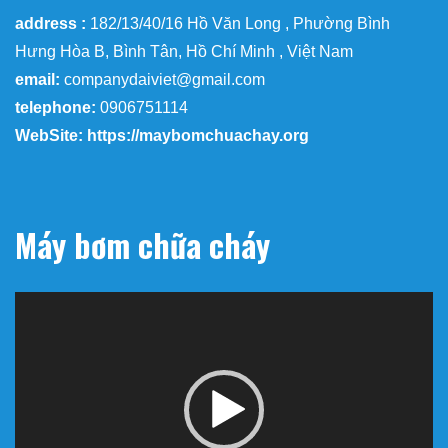
00:00
00:35
name: Công Ty Tnhh Đầu Tư Kỹ
Thuật Đại Việt