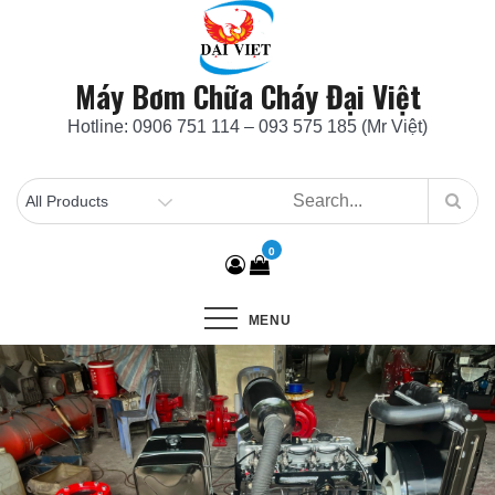
Skip
to
content
Máy Bơm Chữa Cháy Đại Việt
Hotline: 0906 751 114 – 093 575 185 (Mr Việt)
0
MENU