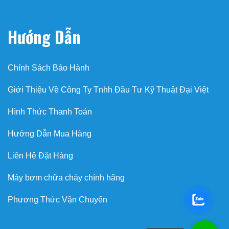
00:00
00:00
bơm chữa cháy diesel
Trình
chơi
Video