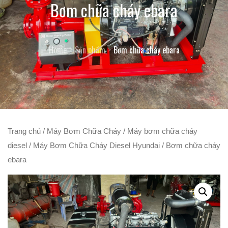
Bơm chữa cháy ebara
Home
Sản phẩm
Bơm chữa cháy ebara
Trang chủ
/
Máy Bơm Chữa Cháy
/
Máy bơm chữa cháy
diesel
/
Máy Bơm Chữa Cháy Diesel Hyundai
/ Bơm chữa cháy
ebara