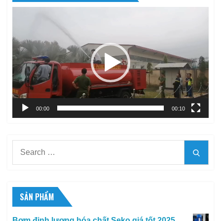
Trình
chơi
Video
00:00
00:10
Search
Searc
for:
SẢN PHẨM
Bơm định lượng hóa chất Seko giá tốt 2025