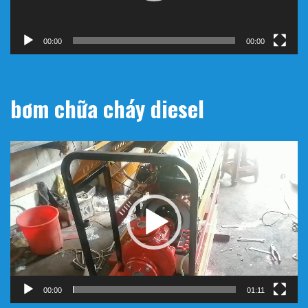
address :
182/13/40/16 Hồ Văn Long , Phường Bình
Hưng Hòa B, Bình Tân, Hồ Chí Minh , Việt Nam
email:
companydaiviet@gmail.com
telephone:
0906751114
WebSite: https://maybomchuachay.org
Máy bơm chữa cháy
Trình
chơi
Video