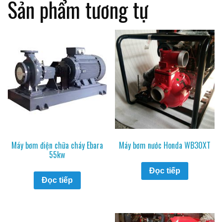
Sản phẩm tương tự
Máy bơm điện chữa cháy Ebara
Máy bơm nước Honda WB30XT
55kw
Đọc tiếp
Đọc tiếp