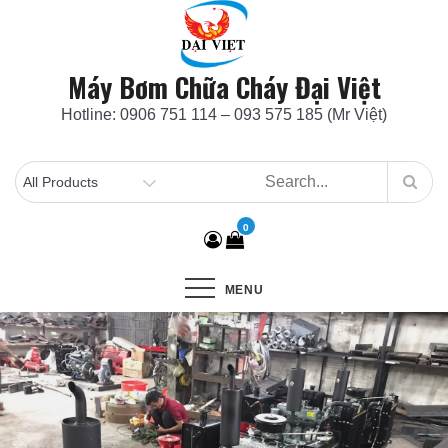
Skip
to
content
Máy Bơm Chữa Cháy Đại Việt
Hotline: 0906 751 114 – 093 575 185 (Mr Việt)
0
MENU