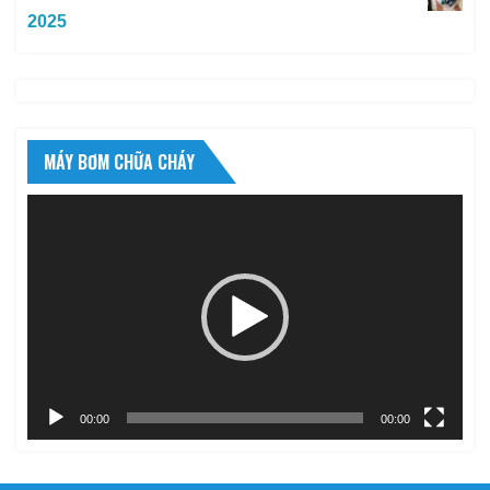
2025
MÁY BƠM CHỮA CHÁY
Trình
chơi
Video
00:00
00:00