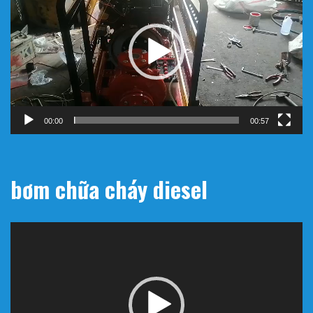
Video
00:00
00:57
bơm chữa cháy diesel
Trình
chơi
Video