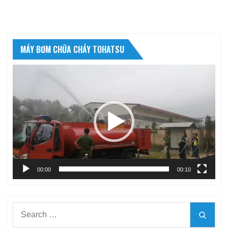
MÁY BƠM CHỮA CHÁY TOHATSU
Trình
chơi
Video
00:00
00:10
Search
Searc
for: