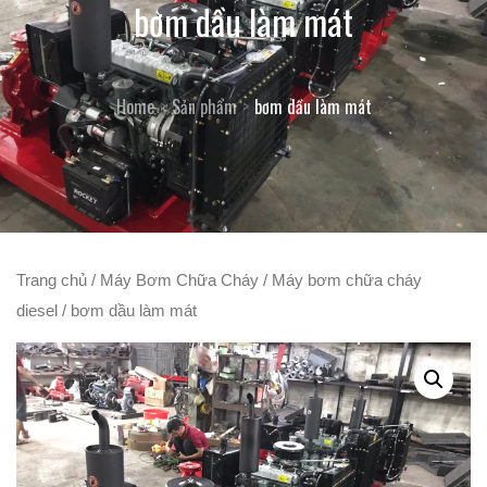
bơm dầu làm mát
Home
Sản phẩm
bơm dầu làm mát
Trang chủ
/
Máy Bơm Chữa Cháy
/
Máy bơm chữa cháy
diesel
/ bơm dầu làm mát