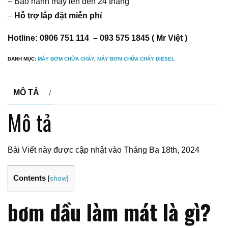
– Bảo hành máy lên đến 24 tháng
–
Hỗ trợ lắp đặt miễn phí
Hotline: 0906 751 114 – 093 575 1845 ( Mr Việt )
DANH MỤC:
MÁY BƠM CHỮA CHÁY
,
MÁY BƠM CHỮA CHÁY DIESEL
MÔ TẢ
Mô tả
Bài Viết này được cập nhật vào Tháng Ba 18th, 2024
Contents
[
show
]
bơm dầu làm mát là gì?