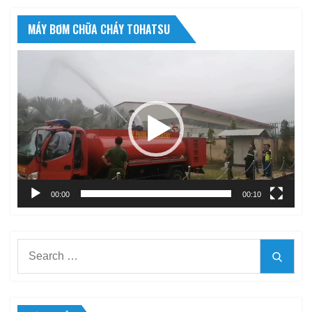
MÁY BƠM CHỮA CHÁY TOHATSU
Trình
chơi
Video
00:00
00:10
Search
Searc
for: