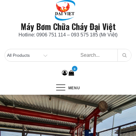
Skip
to
content
Máy Bơm Chữa Cháy Đại Việt
Hotline: 0906 751 114 – 093 575 185 (Mr Việt)
0
MENU