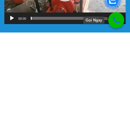
00:00
01:11
Gọi Ngay
Hướng Dẫn
Chính Sách Bảo Hành
Giới Thiệu Về Công Ty Tnhh Đầu Tư Kỹ Thuật Đại Việt
Hình Thức Thanh Toán
Hướng Dẫn Mua Hàng
Liên Hệ Đặt Hàng
Máy bơm chữa cháy chính hãng