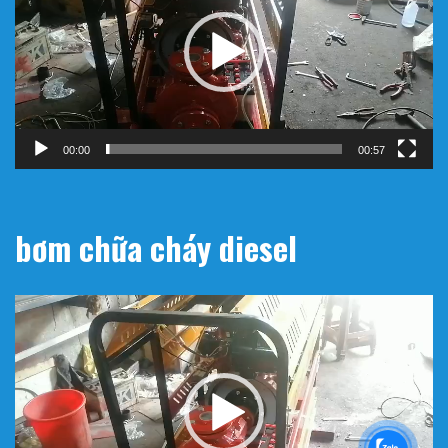
Video
00:00
00:57
bơm chữa cháy diesel
Trình
chơi
Video