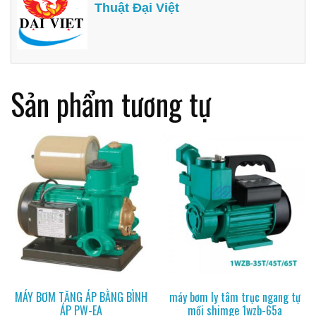
Thuật Đại Việt
Sản phẩm tương tự
MÁY BƠM TĂNG ÁP BẰNG BÌNH
máy bơm ly tâm trục ngang tự
ÁP PW-EA
mồi shimge 1wzb-65a