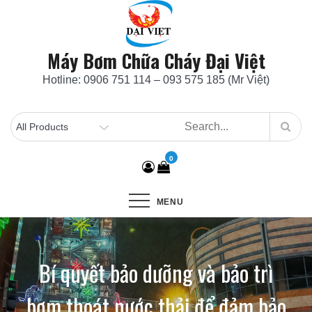
Skip
to
content
Máy Bơm Chữa Cháy Đại Việt
Hotline: 0906 751 114 – 093 575 185 (Mr Việt)
0
MENU
Bí quyết bảo dưỡng và bảo trì
bơm thoát nước thải để đảm bảo