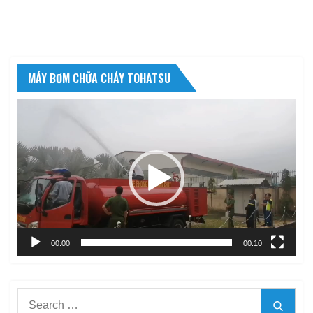
MÁY BƠM CHỮA CHÁY TOHATSU
Trình
chơi
Video
00:00
00:10
Search
Searc