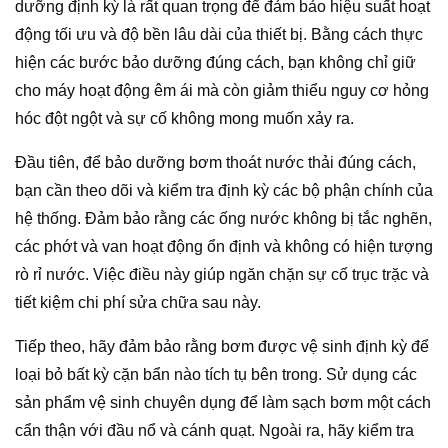
dưỡng định kỳ là rất quan trọng để đảm bảo hiệu suất hoạt
động tối ưu và độ bền lâu dài của thiết bị. Bằng cách thực
hiện các bước bảo dưỡng đúng cách, bạn không chỉ giữ
cho máy hoạt động êm ái mà còn giảm thiểu nguy cơ hỏng
hóc đột ngột và sự cố không mong muốn xảy ra.
Đầu tiên, để bảo dưỡng bơm thoát nước thải đúng cách,
bạn cần theo dõi và kiểm tra định kỳ các bộ phận chính của
hệ thống. Đảm bảo rằng các ống nước không bị tắc nghẽn,
các phớt và van hoạt động ổn định và không có hiện tượng
rò rỉ nước. Việc điều này giúp ngăn chặn sự cố trục trặc và
tiết kiệm chi phí sửa chữa sau này.
Tiếp theo, hãy đảm bảo rằng bơm được vệ sinh định kỳ để
loại bỏ bất kỳ cặn bẩn nào tích tụ bên trong. Sử dụng các
sản phẩm vệ sinh chuyên dụng để làm sạch bơm một cách
cẩn thận với đầu nổ và cánh quạt. Ngoài ra, hãy kiểm tra