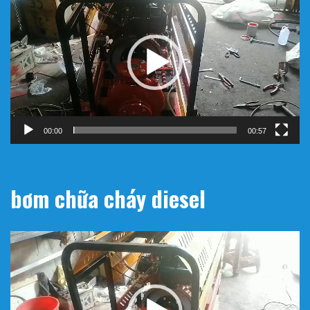
chơi
Video
00:00
00:57
bơm chữa cháy diesel
Trình
chơi
Video