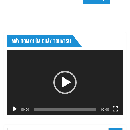
MÁY BƠM CHỮA CHÁY TOHATSU
Trình
chơi
Video
00:00
00:00