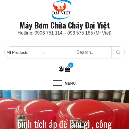
Skip
to
content
Máy Bơm Chữa Cháy Đại Việt
Hotline: 0906 751 114 – 093 575 185 (Mr Việt)
0
MENU
bình tích áp để làm gì , công