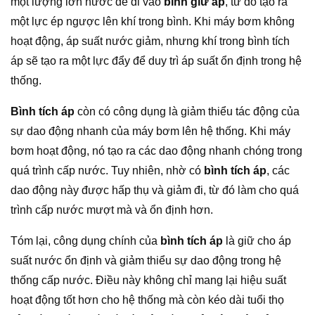
một lượng lớn nước để đi vào
bình giữ áp
, từ đó tạo ra
một lực ép ngược lên khí trong bình. Khi máy bơm không
hoạt động, áp suất nước giảm, nhưng khí trong bình tích
áp sẽ tạo ra một lực đẩy để duy trì áp suất ổn định trong hệ
thống.
Bình tích áp
còn có công dụng là giảm thiểu tác động của
sự dao động nhanh của máy bơm lên hệ thống. Khi máy
bơm hoạt động, nó tạo ra các dao động nhanh chóng trong
quá trình cấp nước. Tuy nhiên, nhờ có
bình tích áp
, các
dao động này được hấp thụ và giảm đi, từ đó làm cho quá
trình cấp nước mượt mà và ổn định hơn.
Tóm lại, công dụng chính của
bình tích áp
là giữ cho áp
suất nước ổn định và giảm thiểu sự dao động trong hệ
thống cấp nước. Điều này không chỉ mang lại hiệu suất
hoạt động tốt hơn cho hệ thống mà còn kéo dài tuổi thọ