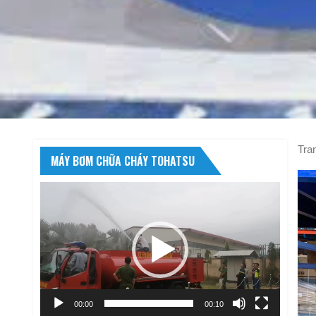
Tra
MÁY BƠM CHỮA CHÁY TOHATSU
Trình
chơi
Video
00:00
00:10