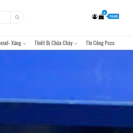
0
₫0.00
esel- Xăng
Thiết Bị Chữa Cháy
Thi Công Pccc