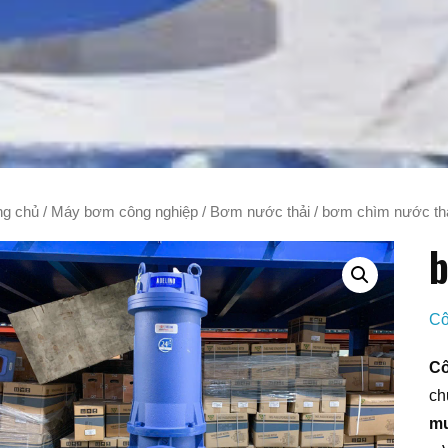
ng chủ
/
Máy bơm công nghiệp
/
Bơm nước thải
/ bơm chìm nước th
b
Cô
Cô
ch
mu