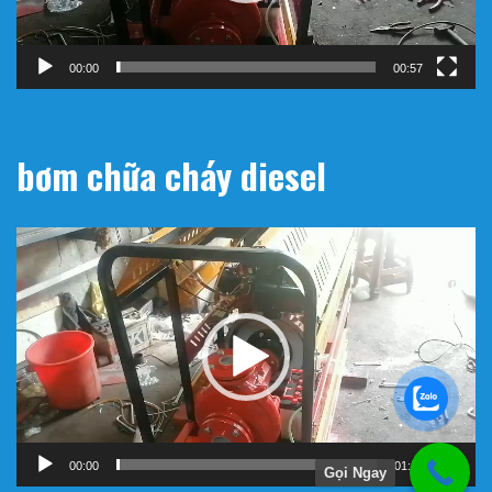
00:00
00:57
bơm chữa cháy diesel
Trình
chơi
Video
00:00
01:11
Gọi Ngay