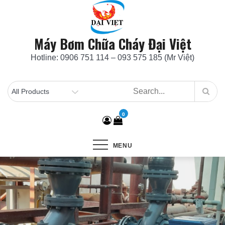
Skip
to
content
Máy Bơm Chữa Cháy Đại Việt
Hotline: 0906 751 114 – 093 575 185 (Mr Việt)
0
MENU