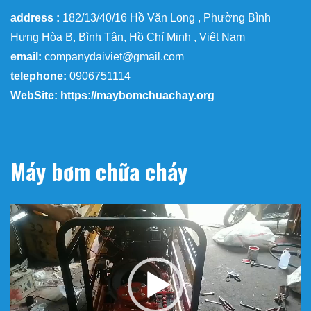
address :
182/13/40/16 Hồ Văn Long , Phường Bình
Hưng Hòa B, Bình Tân, Hồ Chí Minh , Việt Nam
email:
companydaiviet@gmail.com
telephone:
0906751114
WebSite: https://maybomchuachay.org
Máy bơm chữa cháy
Trình
chơi
Video