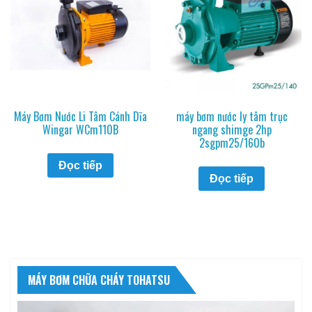
Máy Bơm Nước Li Tâm Cánh Dĩa
máy bơm nước ly tâm trục
Wingar WCm110B
ngang shimge 2hp
2sgpm25/160b
Đọc tiếp
Đọc tiếp
MÁY BƠM CHỮA CHÁY TOHATSU
Trình