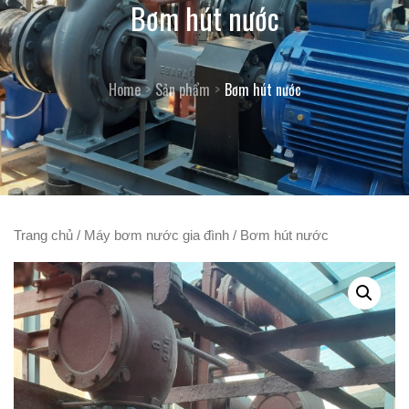
Bơm hút nước
Home
Sản phẩm
Bơm hút nước
Trang chủ
/
Máy bơm nước gia đình
/ Bơm hút nước