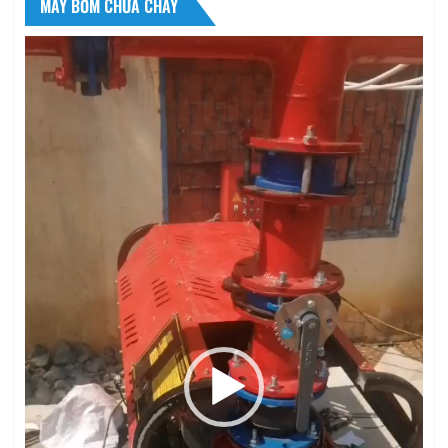
MÁY BƠM CHỮA CHÁY
Trình
chơi
Video