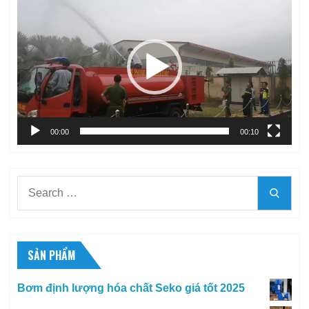
chơi
Video
00:00
00:10
Search
Searc
for:
SẢN PHẨM
Bơm định lượng hóa chất Seko giá tốt 2025