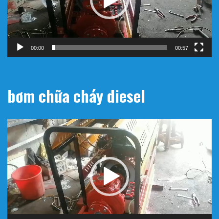
00:00
00:57
bơm chữa cháy diesel
Trình
chơi
Video