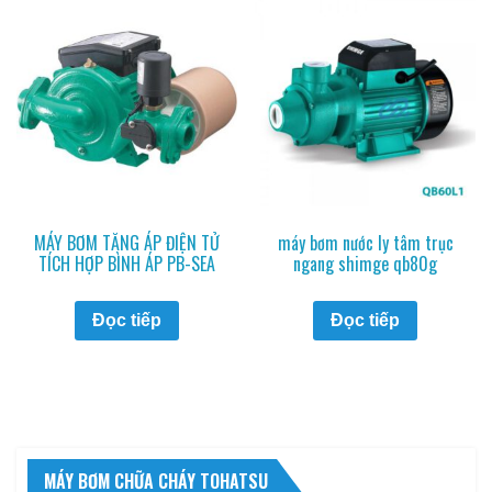
MÁY BƠM TĂNG ÁP ĐIỆN TỬ
máy bơm nước ly tâm trục
TÍCH HỢP BÌNH ÁP PB-SEA
ngang shimge qb80g
Đọc tiếp
Đọc tiếp
MÁY BƠM CHỮA CHÁY TOHATSU