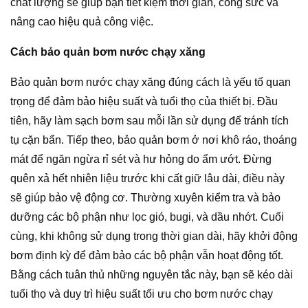
chất lượng sẽ giúp bạn tiết kiệm thời gian, công sức và
nâng cao hiệu quả công việc.
Cách bảo quản bơm nước chạy xăng
Bảo quản bơm nước chạy xăng đúng cách là yếu tố quan
trọng để đảm bảo hiệu suất và tuổi thọ của thiết bị. Đầu
tiên, hãy làm sạch bơm sau mỗi lần sử dụng để tránh tích
tụ cặn bẩn. Tiếp theo, bảo quản bơm ở nơi khô ráo, thoáng
mát để ngăn ngừa rỉ sét và hư hỏng do ẩm ướt. Đừng
quên xả hết nhiên liệu trước khi cất giữ lâu dài, điều này
sẽ giúp bảo vệ động cơ. Thường xuyên kiểm tra và bảo
dưỡng các bộ phận như lọc gió, bugi, và dầu nhớt. Cuối
cùng, khi không sử dụng trong thời gian dài, hãy khởi động
bơm định kỳ để đảm bảo các bộ phận vẫn hoạt động tốt.
Bằng cách tuân thủ những nguyên tắc này, bạn sẽ kéo dài
tuổi thọ và duy trì hiệu suất tối ưu cho bơm nước chạy