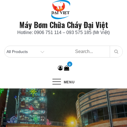
Skip
to
content
Máy Bơm Chữa Cháy Đại Việt
Hotline: 0906 751 114 – 093 575 185 (Mr Việt)
0
MENU