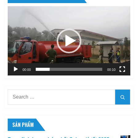
Trình
chơi
Video
00:00
00:10
Search
Searc
for:
SẢN PHẨM