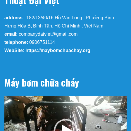
address :
182/13/40/16 Hồ Văn Long , Phường Bình
Hưng Hòa B, Bình Tân, Hồ Chí Minh , Việt Nam
email:
companydaiviet@gmail.com
telephone:
0906751114
WebSite: https://maybomchuachay.org
Máy bơm chữa cháy
Trình
chơi
Video