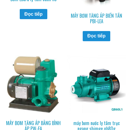
Đọc tiếp
MÁY BƠM TĂNG ÁP BIẾN TẦN
PBI-LEA
Đọc tiếp
MÁY BƠM TĂNG ÁP BẰNG BÌNH
máy bơm nước ly tâm trục
ÁP PW-EA
ngang shimge qb80g