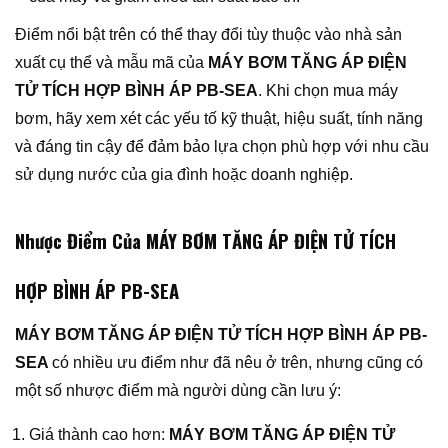
Điểm nổi bật trên có thể thay đổi tùy thuộc vào nhà sản
xuất cụ thể và mẫu mã của
MÁY BƠM TĂNG ÁP ĐIỆN
TỬ TÍCH HỢP BÌNH ÁP PB-SEA
. Khi chọn mua máy
bơm, hãy xem xét các yếu tố kỹ thuật, hiệu suất, tính năng
và đáng tin cậy để đảm bảo lựa chọn phù hợp với nhu cầu
sử dụng nước của gia đình hoặc doanh nghiệp.
Nhược Điểm Của MÁY BƠM TĂNG ÁP ĐIỆN TỬ TÍCH
HỢP BÌNH ÁP PB-SEA
MÁY BƠM TĂNG ÁP ĐIỆN TỬ TÍCH HỢP BÌNH ÁP PB-
SEA
có nhiều ưu điểm như đã nêu ở trên, nhưng cũng có
một số nhược điểm mà người dùng cần lưu ý:
Giá thành cao hơn:
MÁY BƠM TĂNG ÁP ĐIỆN TỬ