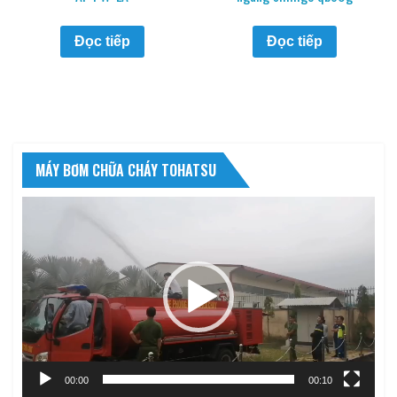
Đọc tiếp
Đọc tiếp
MÁY BƠM CHỮA CHÁY TOHATSU
Trình
chơi
Video
00:00
00:10