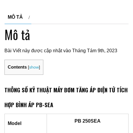
MÔ TẢ
Mô tả
Bài Viết này được cập nhật vào Tháng Tám 9th, 2023
Contents
[
show
]
THÔNG SỐ KỸ THUẬT MÁY BƠM TĂNG ÁP ĐIỆN TỬ TÍCH
HỢP BÌNH ÁP PB-SEA
PB 250SEA
Model