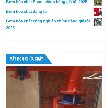
Bơm hóa chất Ebara chính hãng giá tốt 2025
Bơm hóa chất dạng từ
Bơm hóa chất công nghiệp chính hãng giá tốt
2025
MÁY BƠM CHỮA CHÁY
Trình
chơi
Video