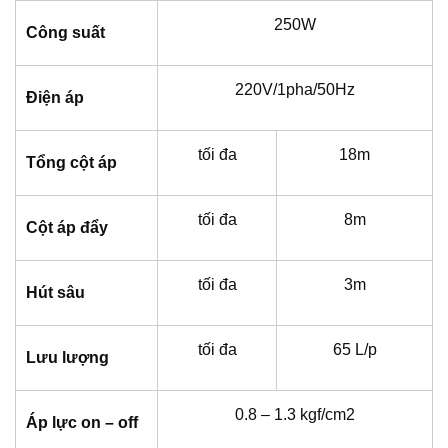
250W
Công suất
220V/1pha/50Hz
Điện áp
tối đa
18m
Tổng cột áp
tối đa
8m
Cột áp đẩy
tối đa
3m
Hút sâu
tối đa
65 L/p
Lưu lượng
0.8 – 1.3 kgf/cm2
Áp lực on – off