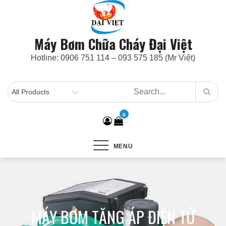
Skip
to
content
Máy Bơm Chữa Cháy Đại Việt
Hotline: 0906 751 114 – 093 575 185 (Mr Việt)
0
MENU
MÁY BƠM TĂNG ÁP ĐIỆN TỬ