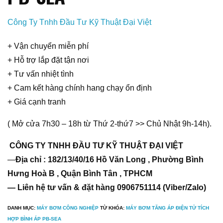
Công Ty Tnhh Đầu Tư Kỹ Thuật Đại Việt
+ Vận chuyển miễn phí
+ Hỗ trợ lắp đặt tận nơi
+ Tư vấn nhiệt tình
+ Cam kết hàng chính hang chạy ổn định
+ Giá cạnh tranh
( Mở cửa 7h30 – 18h từ Thứ 2-thứ7 >> Chủ Nhật 9h-14h).
CÔNG TY TNHH ĐẦU TƯ KỸ THUẬT ĐẠI VIỆT
—
Địa chỉ : 182/13/40/16 Hồ Văn Long , Phường Bình
Hưng Hoà B , Quận Bình Tân , TPHCM
— Liên hệ tư vấn & đặt hàng 0906751114 (Viber/Zalo)
DANH MỤC:
MÁY BƠM CÔNG NGHIỆP
TỪ KHÓA:
MÁY BƠM TĂNG ÁP ĐIỆN TỬ TÍCH
HỢP BÌNH ÁP PB-SEA