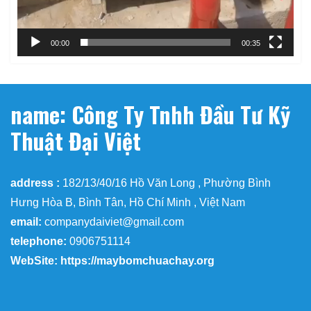
00:00
00:35
name: Công Ty Tnhh Đầu Tư Kỹ
Thuật Đại Việt
address :
182/13/40/16 Hồ Văn Long , Phường Bình
Hưng Hòa B, Bình Tân, Hồ Chí Minh , Việt Nam
email:
companydaiviet@gmail.com
telephone:
0906751114
WebSite: https://maybomchuachay.org