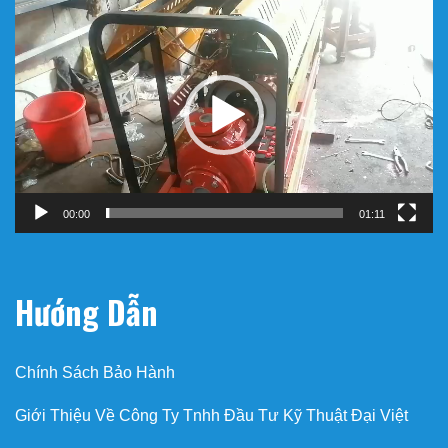
Trình
chơi
Video
00:00
01:11
Hướng Dẫn
Chính Sách Bảo Hành
Giới Thiệu Về Công Ty Tnhh Đầu Tư Kỹ Thuật Đại Việt