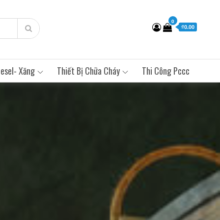
0
₫0.00
esel- Xăng
Thiết Bị Chữa Cháy
Thi Công Pccc