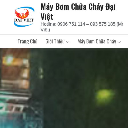
Máy Bơm Chữa Cháy Đại
Skip
to
Việt
content
Hotline: 0906 751 114 – 093 575 185 (Mr
Việt)
Trang Chủ
Giới Thiệu
Máy Bơm Chữa Cháy