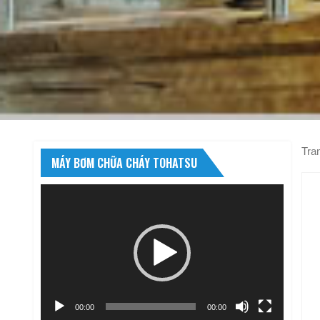
Tra
MÁY BƠM CHỮA CHÁY TOHATSU
Trình
chơi
Video
00:00
00:10