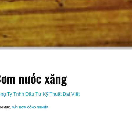
ơm nước xăng
ng Ty Tnhh Đầu Tư Kỹ Thuật Đại Việt
NH MỤC:
MÁY BƠM CÔNG NGHIỆP