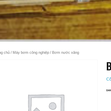
ng chủ
/
Máy bơm công nghiệp
/ Bơm nước xăng
B
Cô
DA