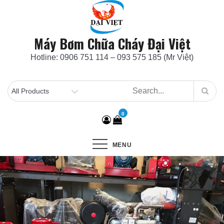
Skip
to
content
Máy Bơm Chữa Cháy Đại Việt
Hotline: 0906 751 114 – 093 575 185 (Mr Việt)
0
MENU