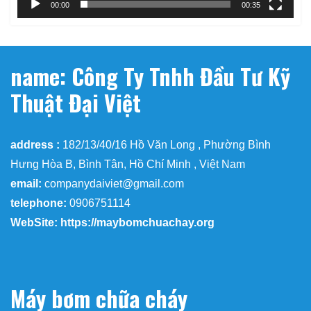
00:00
00:35
name: Công Ty Tnhh Đầu Tư Kỹ
Thuật Đại Việt
address :
182/13/40/16 Hồ Văn Long , Phường Bình
Hưng Hòa B, Bình Tân, Hồ Chí Minh , Việt Nam
email:
companydaiviet@gmail.com
telephone:
0906751114
WebSite: https://maybomchuachay.org
Máy bơm chữa cháy