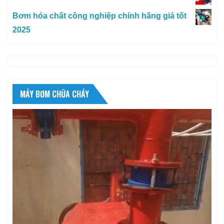
Bơm hóa chất công nghiệp chính hãng giá tốt
2025
MÁY BƠM CHỮA CHÁY
Trình
chơi
Video