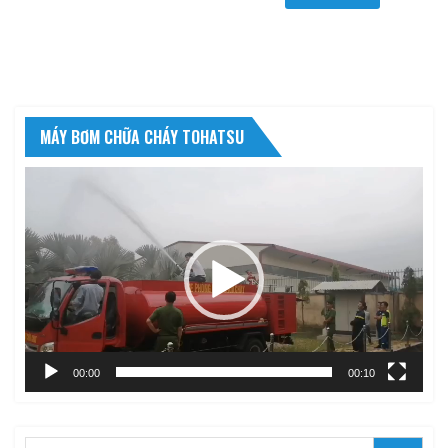
MÁY BƠM CHỮA CHÁY TOHATSU
Trình
chơi
Video
00:00
00:10