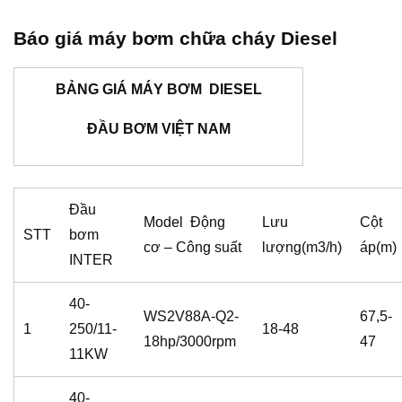
Báo giá m
áy bơm chữa cháy Diesel
BẢNG GIÁ MÁY BƠM DIESEL
ĐẦU BƠM VIỆT NAM
Đầu
Model Động
Lưu
Cột
STT
bơm
cơ – Công suất
lượng(m3/h)
áp(m)
INTER
40-
WS2V88A-Q2-
67,5-
1
250/11-
18-48
18hp/3000rpm
47
11KW
40-