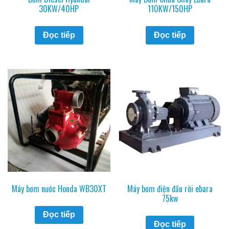
30KW/40HP
110KW/150HP
Đọc tiếp
Đọc tiếp
Máy bơm nước Honda WB30XT
Máy bơm điện đầu rời ebara
75kw
Đọc tiếp
Đọc tiếp