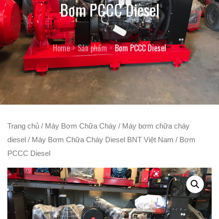
Bơm PCCC Diesel
Home
Sản phẩm
Bơm PCCC Diesel
Trang chủ
/
Máy Bơm Chữa Cháy
/
Máy bơm chữa cháy
diesel
/
Máy Bơm Chữa Cháy Diesel BNT Việt Nam
/ Bơm
PCCC Diesel