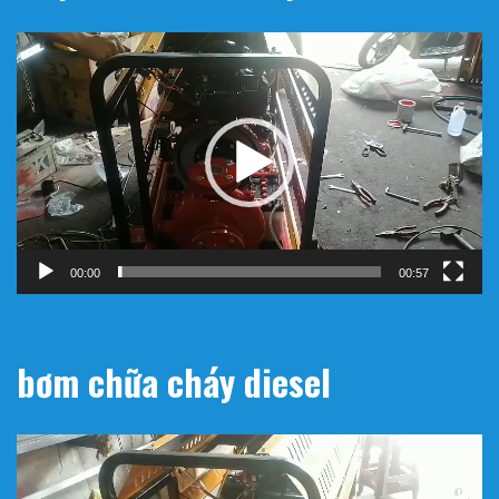
Trình
chơi
Video
00:00
00:57
bơm chữa cháy diesel
Trình
chơi