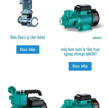
Bơm Ebara ly tâm Inline
máy bơm nước ly tâm trục
Đọc tiếp
ngang shimge qb60k1
Đọc tiếp