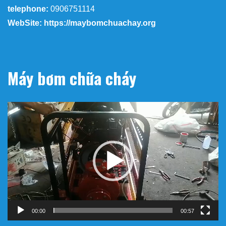
telephone:
0906751114
WebSite: https://maybomchuachay.org
Máy bơm chữa cháy
Trình
chơi
Video
00:00
00:57