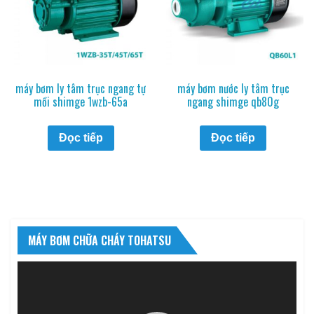
máy bơm ly tâm trục ngang tự
máy bơm nước ly tâm trục
mồi shimge 1wzb-65a
ngang shimge qb80g
Đọc tiếp
Đọc tiếp
MÁY BƠM CHỮA CHÁY TOHATSU
Trình
chơi
Video