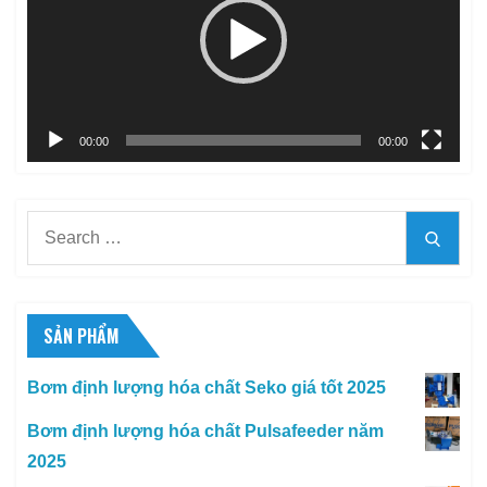
00:00
00:00
Search
Searc
for:
SẢN PHẨM
Bơm định lượng hóa chất Seko giá tốt 2025
Bơm định lượng hóa chất Pulsafeeder năm
2025