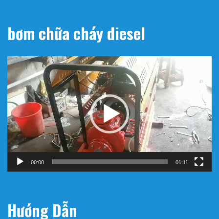
bơm chữa cháy diesel
Trình
chơi
Video
00:00
01:11
Hướng Dẫn