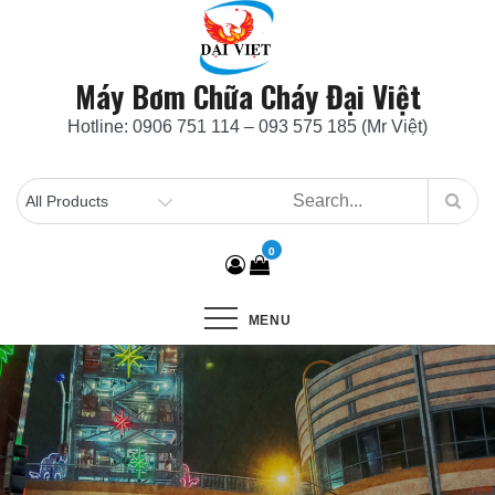
Skip
to
content
Máy Bơm Chữa Cháy Đại Việt
Hotline: 0906 751 114 – 093 575 185 (Mr Việt)
0
MENU