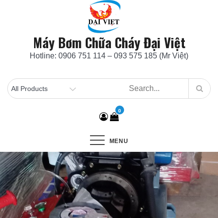
Skip
to
content
Máy Bơm Chữa Cháy Đại Việt
Hotline: 0906 751 114 – 093 575 185 (Mr Việt)
0
MENU