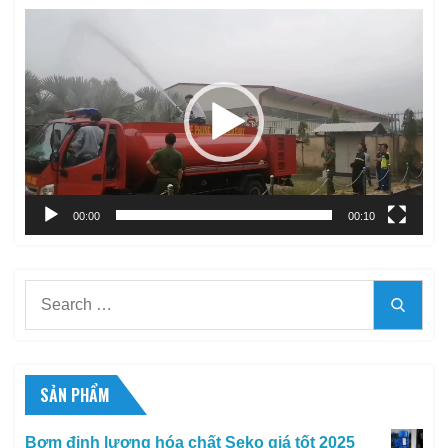
Trình
chơi
Video
00:00
00:10
Search
Searc
for:
SẢN PHẨM
Bơm định lượng hóa chất Seko giá tốt 2025