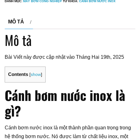
DANH MỤC:
MÁY BƠM CÔNG NGHIỆP
TỪ KHÓA:
CÁNH BƠM NƯỚC INOX
MÔ TẢ
Mô tả
Bài Viết này được cập nhật vào Tháng Hai 19th, 2025
Contents
[
show
]
Cánh bơm nước inox là
gì?
Cánh bơm nước inox là một thành phần quan trọng trong
hệ thống bơm nước. Nó được làm từ chất liệu inox, một