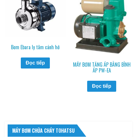
Bơm Ebara ly tâm cánh hở
Đọc tiếp
MÁY BƠM TĂNG ÁP BẰNG BÌNH
ÁP PW-EA
Đọc tiếp
MÁY BƠM CHỮA CHÁY TOHATSU