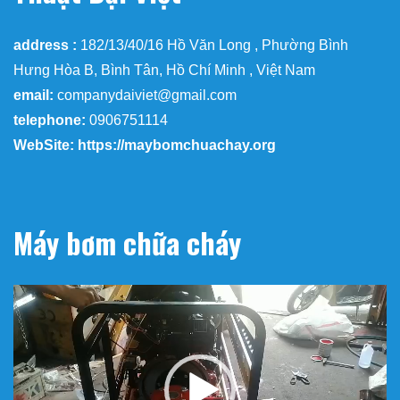
address :
182/13/40/16 Hồ Văn Long , Phường Bình
Hưng Hòa B, Bình Tân, Hồ Chí Minh , Việt Nam
email:
companydaiviet@gmail.com
telephone:
0906751114
WebSite: https://maybomchuachay.org
Máy bơm chữa cháy
Trình
chơi
Video