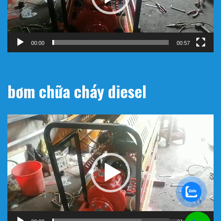
00:00
00:57
bơm chữa cháy diesel
Trình
chơi
Video