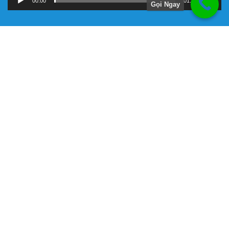
00:00
01:11
Gọi Ngay
Hướng Dẫn
Chính Sách Bảo Hành
Giới Thiệu Về Công Ty Tnhh Đầu Tư Kỹ Thuật Đại Việt
Hình Thức Thanh Toán
Hướng Dẫn Mua Hàng
Liên Hệ Đặt Hàng
Máy bơm chữa cháy chính hãng
Phương Thức Vận Chuyển