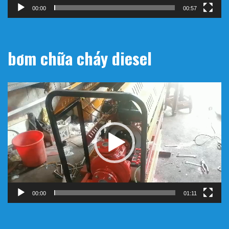
00:00
00:57
bơm chữa cháy diesel
Trình
chơi
Video
00:00
01:11