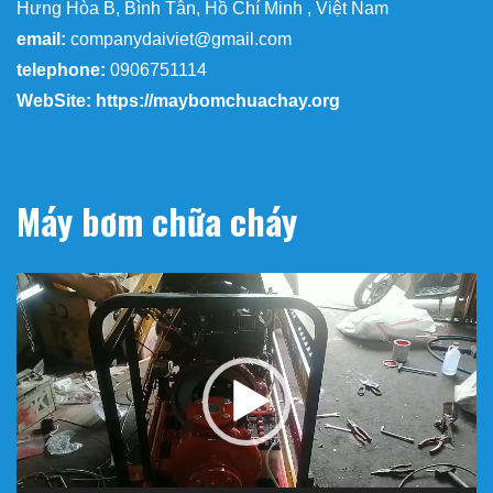
Hưng Hòa B, Bình Tân, Hồ Chí Minh , Việt Nam
email:
companydaiviet@gmail.com
telephone:
0906751114
WebSite: https://maybomchuachay.org
Máy bơm chữa cháy
Trình
chơi
Video