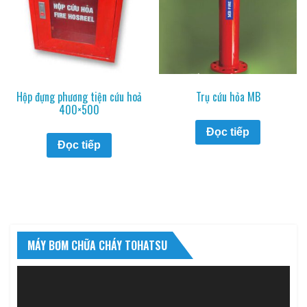
Hộp đựng phương tiện cứu hoả
Trụ cứu hỏa MB
400×500
Đọc tiếp
Đọc tiếp
MÁY BƠM CHỮA CHÁY TOHATSU
Trình
chơi