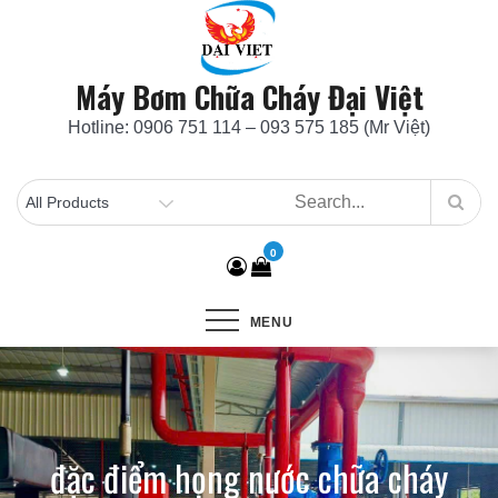
Skip
to
content
Máy Bơm Chữa Cháy Đại Việt
Hotline: 0906 751 114 – 093 575 185 (Mr Việt)
0
MENU
đặc điểm họng nước chữa cháy