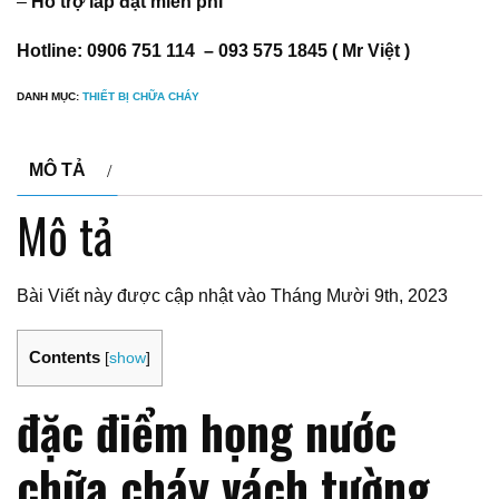
–
Hỗ trợ lắp đặt miễn phí
Hotline: 0906 751 114 – 093 575 1845 ( Mr Việt )
DANH MỤC:
THIẾT BỊ CHỮA CHÁY
MÔ TẢ
Mô tả
Bài Viết này được cập nhật vào Tháng Mười 9th, 2023
Contents
[
show
]
đặc điểm họng nước
chữa cháy vách tường