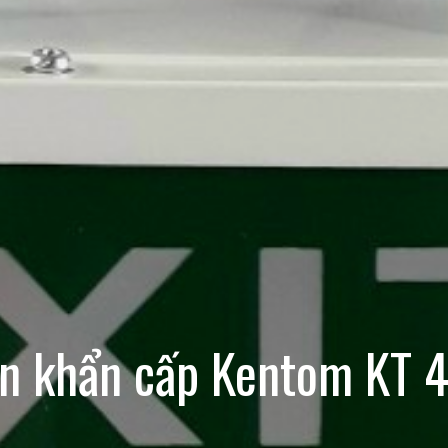
n khẩn cấp Kentom KT 