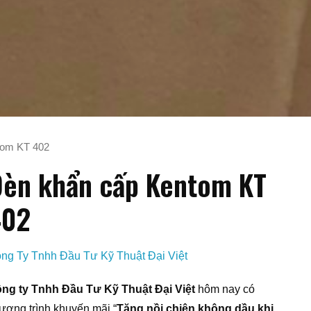
tom KT 402
èn khẩn cấp Kentom KT
402
ng Ty Tnhh Đầu Tư Kỹ Thuật Đại Việt
ng ty Tnhh Đầu Tư Kỹ Thuật Đại Việt
hôm nay có
ương trình khuyến mãi “
Tặng nồi chiên không dầu khi