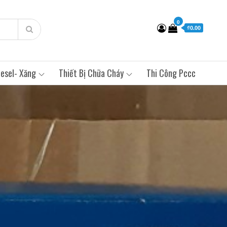
0
₫0.00
esel- Xăng
Thiết Bị Chữa Cháy
Thi Công Pccc