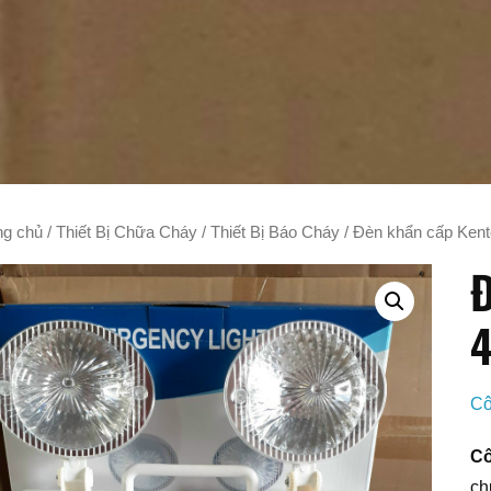
ng chủ
/
Thiết Bị Chữa Cháy
/
Thiết Bị Báo Cháy
/ Đèn khẩn cấp Ken
Đ
Cô
Cô
ch