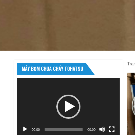
Tra
MÁY BƠM CHỮA CHÁY TOHATSU
Trình
chơi
Video
00:00
00:00