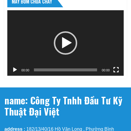
MÁY BƠM CHỮA CHÁY
Trình
chơi
Video
00:00
00:00
name: Công Ty Tnhh Đầu Tư Kỹ
Thuật Đại Việt
address :
182/13/40/16 Hồ Văn Long , Phường Bình