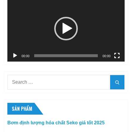
chơi
Video
00:00
00:00
Search
Searc
for:
SẢN PHẨM
Bơm định lượng hóa chất Seko giá tốt 2025