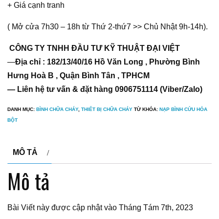
+ Giá cạnh tranh
( Mở cửa 7h30 – 18h từ Thứ 2-thứ7 >> Chủ Nhật 9h-14h).
CÔNG TY TNHH ĐẦU TƯ KỸ THUẬT ĐẠI VIỆT
—
Địa chỉ : 182/13/40/16 Hồ Văn Long , Phường Bình
Hưng Hoà B , Quận Bình Tân , TPHCM
— Liên hệ tư vấn & đặt hàng 0906751114 (Viber/Zalo)
DANH MỤC:
BÌNH CHỮA CHÁY
,
THIẾT BỊ CHỮA CHÁY
TỪ KHÓA:
NẠP BÌNH CỨU HỎA
BỘT
MÔ TẢ
Mô tả
Bài Viết này được cập nhật vào Tháng Tám 7th, 2023