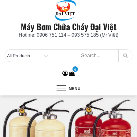
Skip
to
content
Máy Bơm Chữa Cháy Đại Việt
Hotline: 0906 751 114 – 093 575 185 (Mr Việt)
0
MENU