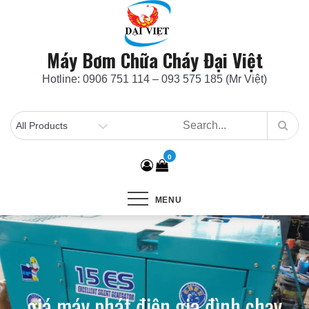
Skip
to
content
Máy Bơm Chữa Cháy Đại Việt
Hotline: 0906 751 114 – 093 575 185 (Mr Việt)
0
MENU
giá máy phát điện gia đình chạy