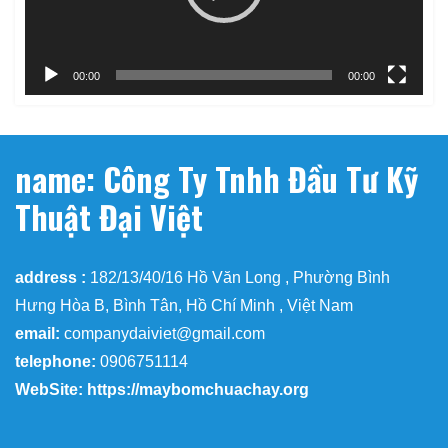
00:00
00:00
name: Công Ty Tnhh Đầu Tư Kỹ
Thuật Đại Việt
address :
182/13/40/16 Hồ Văn Long , Phường Bình
Hưng Hòa B, Bình Tân, Hồ Chí Minh , Việt Nam
email:
companydaiviet@gmail.com
telephone:
0906751114
WebSite: https://maybomchuachay.org