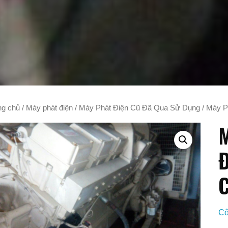
ng chủ
/
Máy phát điện
/
Máy Phát Điện Cũ Đã Qua Sử Dụng
/ Máy P
M
Đ
Cô