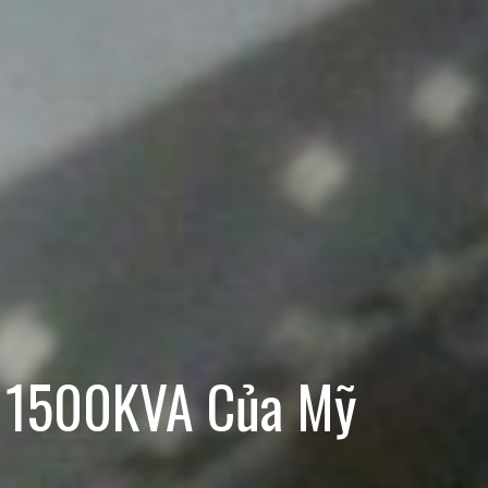
g 1500KVA Của Mỹ