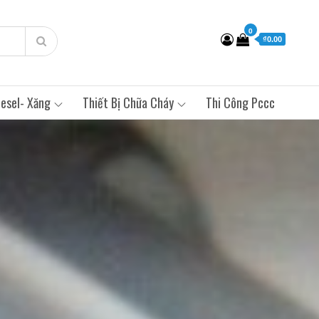
0
₫0.00
esel- Xăng
Thiết Bị Chữa Cháy
Thi Công Pccc