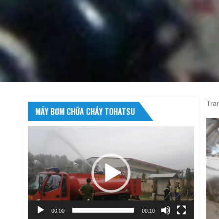
Tra
MÁY BƠM CHỮA CHÁY TOHATSU
Trình
chơi
Video
00:00
00:10