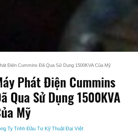
hát Điện Cummins Đã Qua Sử Dụng 1500KVA Của Mỹ
áy Phát Điện Cummins
ã Qua Sử Dụng 1500KVA
Của Mỹ
ng Ty Tnhh Đầu Tư Kỹ Thuật Đại Việt