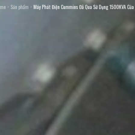
ome
Sản phẩm
Máy Phát Điện Cummins Đã Qua Sử Dụng 1500KVA Của