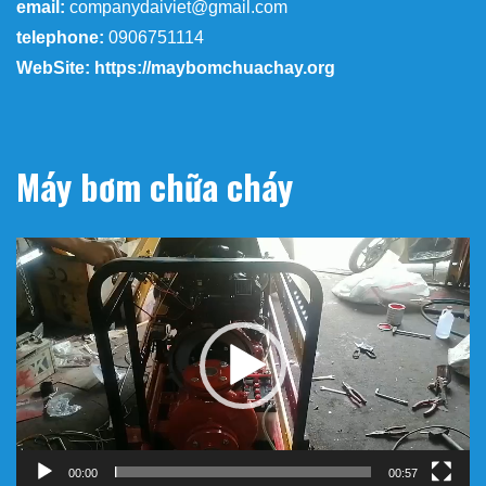
email:
companydaiviet@gmail.com
telephone:
0906751114
WebSite: https://maybomchuachay.org
Máy bơm chữa cháy
Trình
chơi
Video
00:00
00:57