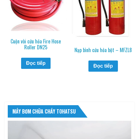
Cuộn vòi cứu hỏa Fire Hose
Roller DN25
Nạp bình cứu hỏa bột – MFZL8
Đọc tiếp
Đọc tiếp
MÁY BƠM CHỮA CHÁY TOHATSU
Trình
chơi