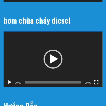
bơm chữa cháy diesel
Trình
chơi
Video
00:00
00:00
Hướng Dẫn