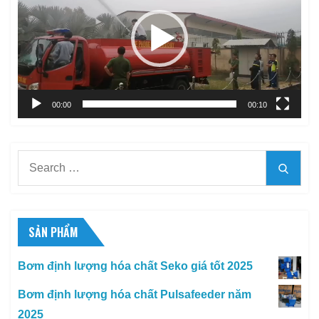
Video
00:00
00:10
Search
Searc
for:
SẢN PHẨM
Bơm định lượng hóa chất Seko giá tốt 2025
Bơm định lượng hóa chất Pulsafeeder năm
2025