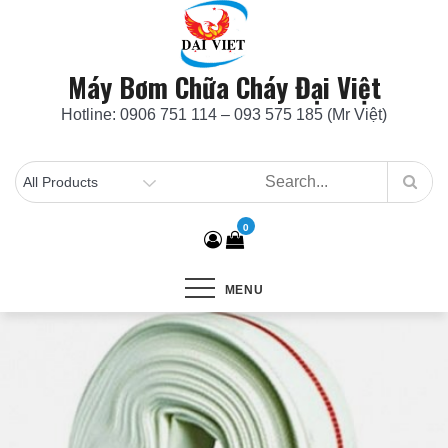
Skip
to
content
Máy Bơm Chữa Cháy Đại Việt
Hotline: 0906 751 114 – 093 575 185 (Mr Việt)
0
MENU