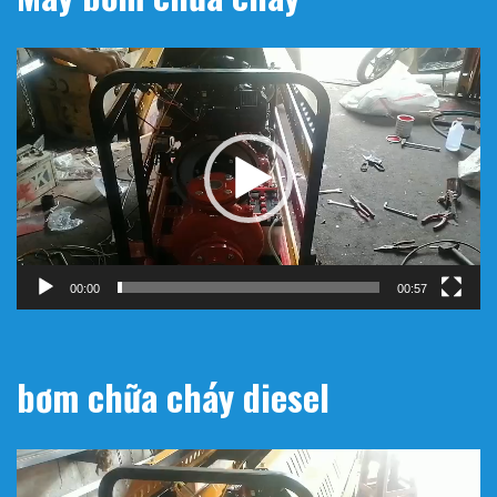
Trình
chơi
Video
00:00
00:57
bơm chữa cháy diesel
Trình
chơi