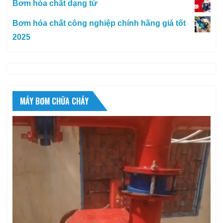
Bơm hóa chất dạng từ
Bơm hóa chất công nghiệp chính hãng giá tốt
2025
MÁY BƠM CHỮA CHÁY
Trình
chơi
Video