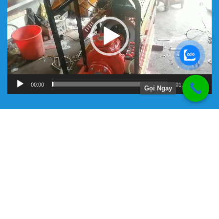
Video
00:00
01:11
Gọi Ngay
Hướng Dẫn
Chính Sách Bảo Hành
Giới Thiệu Về Công Ty Tnhh Đầu Tư Kỹ Thuật Đại Việt
Hình Thức Thanh Toán