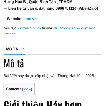
Hưng Hoà B , Quận Bình Tân , TPHCM
— Liên hệ tư vấn & đặt hàng 0906751114 (Viber/Zalo)
Website:
com.vn
DANH MỤC:
MÁY BƠM CỨU HỎA
TỪ KHÓA:
MÁY BƠM CHỮA CHÁY CHẠY XĂNG
TOHATSU
MÔ TẢ
Mô tả
Bài Viết này được cập nhật vào Tháng Hai 19th, 2025
Contents
[
show
]
Giới thiệu Máy bơm