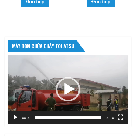
Đọc tiếp
Đọc tiếp
MÁY BƠM CHỮA CHÁY TOHATSU
Trình
chơi
Video
00:00
00:10