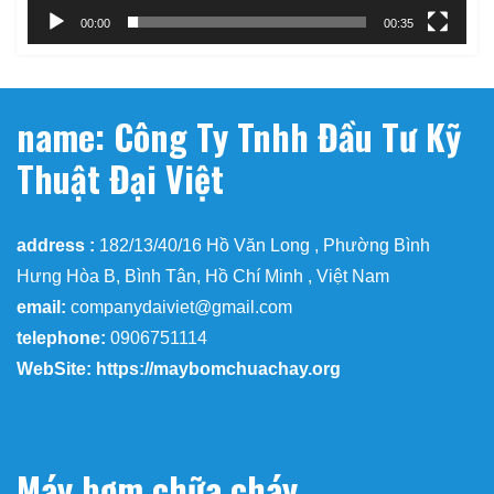
00:00
00:35
name: Công Ty Tnhh Đầu Tư Kỹ
Thuật Đại Việt
address :
182/13/40/16 Hồ Văn Long , Phường Bình
Hưng Hòa B, Bình Tân, Hồ Chí Minh , Việt Nam
email:
companydaiviet@gmail.com
telephone:
0906751114
WebSite: https://maybomchuachay.org
Máy bơm chữa cháy