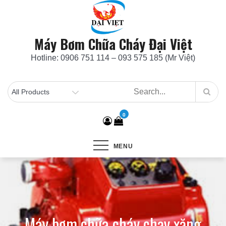
Skip
to
content
Máy Bơm Chữa Cháy Đại Việt
Hotline: 0906 751 114 – 093 575 185 (Mr Việt)
0
MENU
Máy bơm chữa cháy chạy xăng