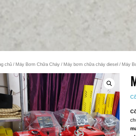
ng chủ
/
Máy Bơm Chữa Cháy
/
Máy bơm chữa cháy diesel
/
Máy Bơ
M
Cô
Cô
ch
mu