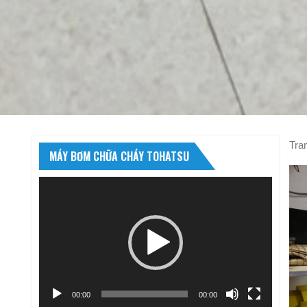
Tra
MÁY BƠM CHỮA CHÁY TOHATSU
Trình
chơi
Video
00:00
00:00