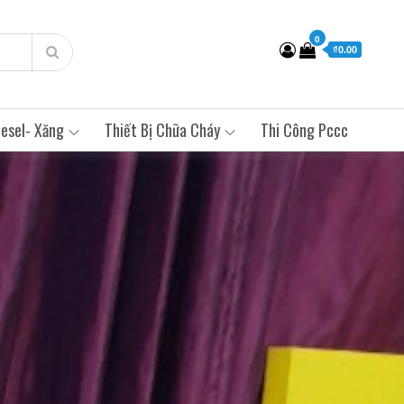
0
₫0.00
esel- Xăng
Thiết Bị Chữa Cháy
Thi Công Pccc