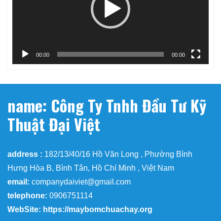
00:00
00:00
name: Công Ty Tnhh Đầu Tư Kỹ
Thuật Đại Việt
address :
182/13/40/16 Hồ Văn Long , Phường Bình
Hưng Hòa B, Bình Tân, Hồ Chí Minh , Việt Nam
email:
companydaiviet@gmail.com
telephone:
0906751114
WebSite: https://maybomchuachay.org