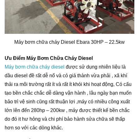
Máy bơm chữa cháy Diesel Ebara 30HP – 22.5kw
Ưu Điểm Máy Bơm Chữa Cháy Diesel
Máy bơm chữa cháy diesel
được sử dụng nhiên liệu là
dầu diesel đề rất dễ nổ và có giá thành vừa phải , xã khí
thải ra môi trường rất ít và rất ít khói khi hoạt động, Có cấu
tạo bền chắc chắc dễ dàng vận hành , lâu ngày bạn muốn
bảo trì vệ sinh cũng rất thuận lợi ,máy có nhiều công xuất
lớn lên đến 280hp – 200kw , máy được thiết kế bền chắc
do đó it hư hỏng và chi phí bảo hành sửa chữa sẽ thấp
hơn so với các dòng khác.