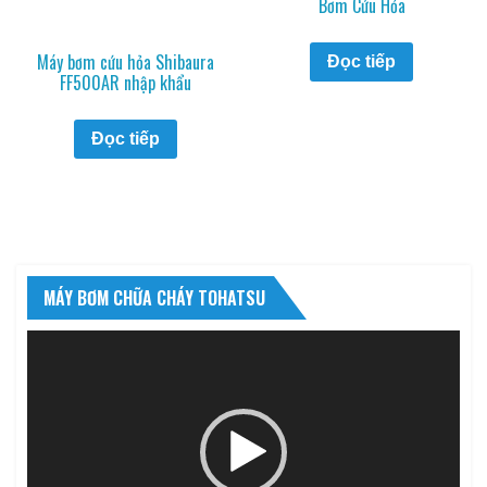
Bơm Cứu Hỏa
Máy bơm cứu hỏa Shibaura
Đọc tiếp
FF500AR nhập khẩu
Đọc tiếp
MÁY BƠM CHỮA CHÁY TOHATSU
Trình
chơi
Video