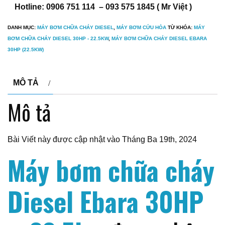
Hotline: 0906 751 114 – 093 575 1845 ( Mr Việt )
DANH MỤC:
MÁY BƠM CHỮA CHÁY DIESEL
,
MÁY BƠM CỨU HỎA
TỪ KHÓA:
MÁY
BƠM CHỮA CHÁY DIESEL 30HP - 22.5KW
,
MÁY BƠM CHỮA CHÁY DIESEL EBARA
30HP (22.5KW)
MÔ TẢ
Mô tả
Bài Viết này được cập nhật vào Tháng Ba 19th, 2024
Máy bơm chữa cháy
Diesel Ebara 30HP