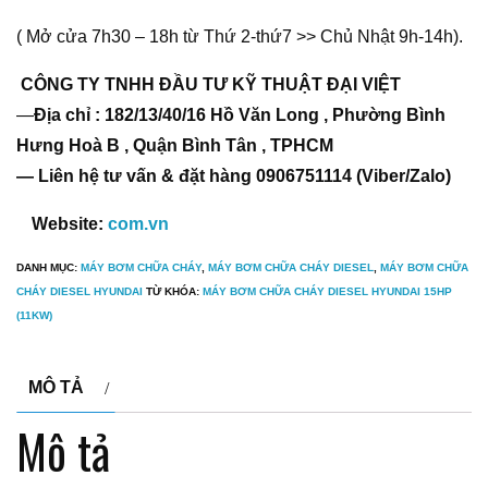
( Mở cửa 7h30 – 18h từ Thứ 2-thứ7 >> Chủ Nhật 9h-14h).
CÔNG TY TNHH ĐẦU TƯ KỸ THUẬT ĐẠI VIỆT
—
Địa chỉ : 182/13/40/16 Hồ Văn Long , Phường Bình
Hưng Hoà B , Quận Bình Tân , TPHCM
— Liên hệ tư vấn & đặt hàng 0906751114 (Viber/Zalo)
Website:
com.vn
DANH MỤC:
MÁY BƠM CHỮA CHÁY
,
MÁY BƠM CHỮA CHÁY DIESEL
,
MÁY BƠM CHỮA
CHÁY DIESEL HYUNDAI
TỪ KHÓA:
MÁY BƠM CHỮA CHÁY DIESEL HYUNDAI 15HP
(11KW)
MÔ TẢ
Mô tả