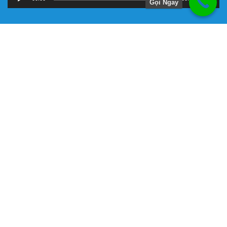
Gọi Ngay
Hướng Dẫn
Chính Sách Bảo Hành
Giới Thiệu Về Công Ty Tnhh Đầu Tư Kỹ Thuật Đại Việt
Hình Thức Thanh Toán
Hướng Dẫn Mua Hàng
Liên Hệ Đặt Hàng
Máy bơm chữa cháy chính hãng
Phương Thức Vận Chuyển