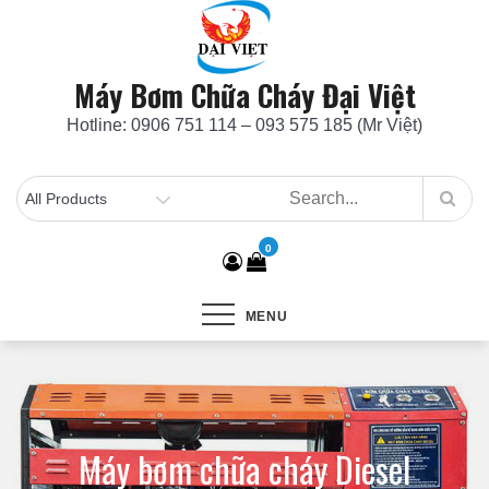
Skip
to
content
Máy Bơm Chữa Cháy Đại Việt
Hotline: 0906 751 114 – 093 575 185 (Mr Việt)
0
MENU
Máy bơm chữa cháy Diesel