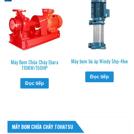
Máy bơm bù áp Windy 5hp-4kw
Máy Bơm Chữa Cháy Ebara
110KW/150HP
Đọc tiếp
Đọc tiếp
MÁY BƠM CHỮA CHÁY TOHATSU