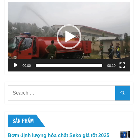
Trình
chơi
Video
00:00
00:10
Search
Searc
for:
SẢN PHẨM
Bơm định lượng hóa chất Seko giá tốt 2025