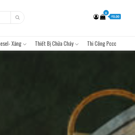
0
₫0.00
esel- Xăng
Thiết Bị Chữa Cháy
Thi Công Pccc