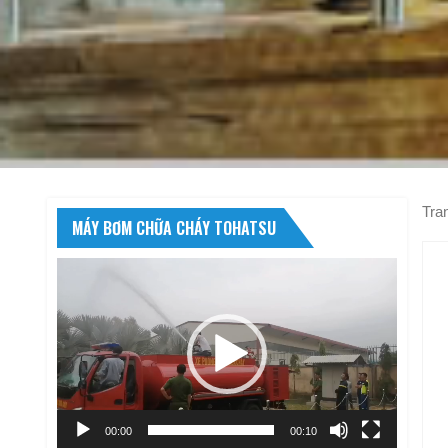
Tra
MÁY BƠM CHỮA CHÁY TOHATSU
Trình
chơi
Video
00:00
00:10