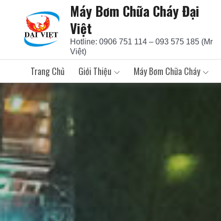
Máy Bơm Chữa Cháy Đại
Skip
to
Việt
content
Hotline: 0906 751 114 – 093 575 185 (Mr
Việt)
Trang Chủ
Giới Thiệu
Máy Bơm Chữa Cháy