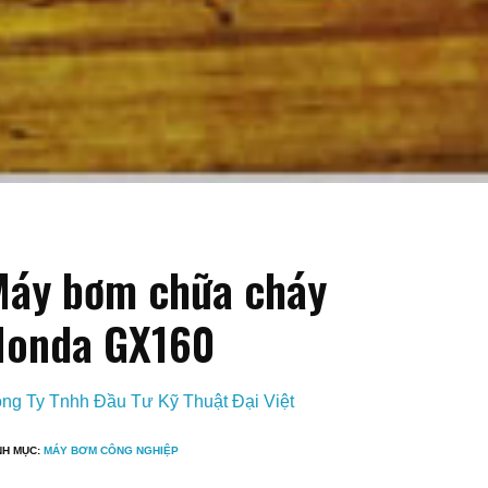
áy bơm chữa cháy
Honda GX160
ng Ty Tnhh Đầu Tư Kỹ Thuật Đại Việt
NH MỤC:
MÁY BƠM CÔNG NGHIỆP