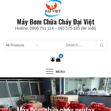
Skip
to
content
Máy Bơm Chữa Cháy Đại Việt
Hotline: 0906 751 114 – 093 575 185 (Mr Việt)
0
MENU
Máy bơm chữa cháy pentax