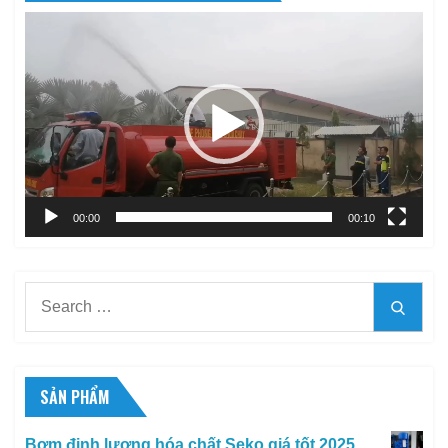
Trình
chơi
Video
00:00
00:10
Search
Searc
for:
SẢN PHẨM
Bơm định lượng hóa chất Seko giá tốt 2025