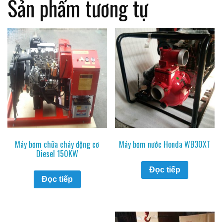
Sản phẩm tương tự
Máy bơm chữa cháy động cơ
Máy bơm nước Honda WB30XT
Diesel 150KW
Đọc tiếp
Đọc tiếp