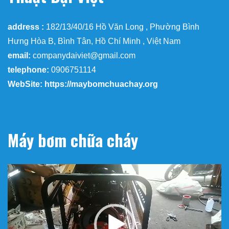
address :
182/13/40/16 Hồ Văn Long , Phường Bình
Hưng Hòa B, Bình Tân, Hồ Chí Minh , Việt Nam
email:
companydaiviet@gmail.com
telephone:
0906751114
WebSite: https://maybomchuachay.org
Máy bơm chữa cháy
Trình
chơi
Video