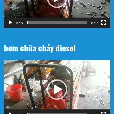
00:00
00:57
bơm chữa cháy diesel
Trình
chơi
Video