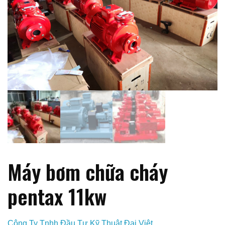
Máy bơm chữa cháy
pentax 11kw
Công Ty Tnhh Đầu Tư Kỹ Thuật Đại Việt