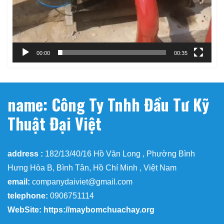
00:00
00:35
name: Công Ty Tnhh Đầu Tư Kỹ
Thuật Đại Việt
address :
182/13/40/16 Hồ Văn Long , Phường Bình
Hưng Hòa B, Bình Tân, Hồ Chí Minh , Việt Nam
email:
companydaiviet@gmail.com
telephone:
0906751114
WebSite: https://maybomchuachay.org