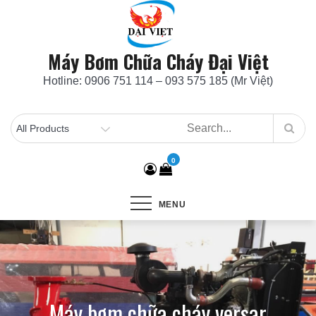
Skip
to
content
Máy Bơm Chữa Cháy Đại Việt
Hotline: 0906 751 114 – 093 575 185 (Mr Việt)
0
MENU
Máy bơm chữa cháy versar