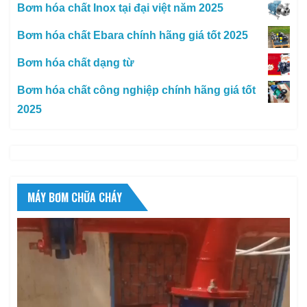
Bơm hóa chất Inox tại đại việt năm 2025
Bơm hóa chất Ebara chính hãng giá tốt 2025
Bơm hóa chất dạng từ
Bơm hóa chất công nghiệp chính hãng giá tốt
2025
MÁY BƠM CHỮA CHÁY
Trình
chơi
Video