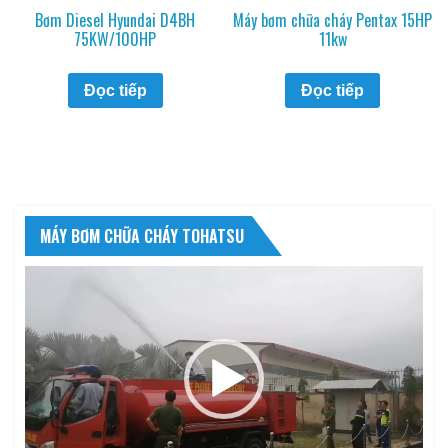
Bơm Diesel Hyundai D4BH
Máy bơm chữa cháy Pentax 15HP
75KW/100HP
11kw
Đọc tiếp
Đọc tiếp
MÁY BƠM CHỮA CHÁY TOHATSU
Trình
chơi
Video