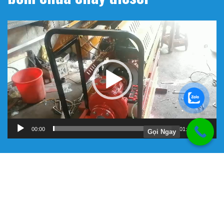
Trình
chơi
Video
00:00
01:11
Gọi Ngay
Hướng Dẫn
Chính Sách Bảo Hành