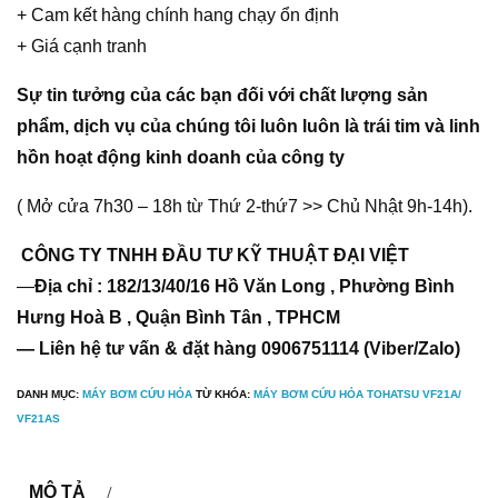
+ Cam kết hàng chính hang chạy ổn định
+ Giá cạnh tranh
Sự tin tưởng của các bạn đối với chất lượng sản
phẩm, dịch vụ của chúng tôi luôn luôn là trái tim và linh
hồn hoạt động kinh doanh của công ty
( Mở cửa 7h30 – 18h từ Thứ 2-thứ7 >> Chủ Nhật 9h-14h).
CÔNG TY TNHH ĐẦU TƯ KỸ THUẬT ĐẠI VIỆT
—
Địa chỉ : 182/13/40/16 Hồ Văn Long , Phường Bình
Hưng Hoà B , Quận Bình Tân , TPHCM
— Liên hệ tư vấn & đặt hàng 0906751114 (Viber/Zalo)
DANH MỤC:
MÁY BƠM CỨU HỎA
TỪ KHÓA:
MÁY BƠM CỨU HỎA TOHATSU VF21A/
VF21AS
MÔ TẢ