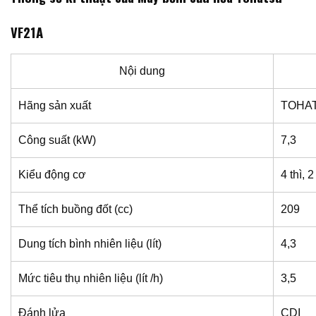
VF21A
Nội dung
Hãng sản xuất
TOHA
Công suất (kW)
7,3
Kiểu động cơ
4 thì, 2
Thể tích buồng đốt (cc)
209
Dung tích bình nhiên liệu (lít)
4,3
Mức tiêu thụ nhiên liệu (lít /h)
3,5
Đánh lửa
CDI