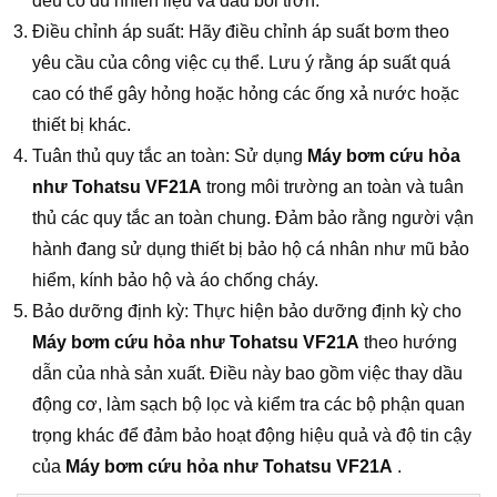
đều có đủ nhiên liệu và dầu bôi trơn.
Điều chỉnh áp suất: Hãy điều chỉnh áp suất bơm theo
yêu cầu của công việc cụ thể. Lưu ý rằng áp suất quá
cao có thể gây hỏng hoặc hỏng các ống xả nước hoặc
thiết bị khác.
Tuân thủ quy tắc an toàn: Sử dụng
Máy bơm cứu hỏa
như Tohatsu VF21A
trong môi trường an toàn và tuân
thủ các quy tắc an toàn chung. Đảm bảo rằng người vận
hành đang sử dụng thiết bị bảo hộ cá nhân như mũ bảo
hiểm, kính bảo hộ và áo chống cháy.
Bảo dưỡng định kỳ: Thực hiện bảo dưỡng định kỳ cho
Máy bơm cứu hỏa như Tohatsu VF21A
theo hướng
dẫn của nhà sản xuất. Điều này bao gồm việc thay dầu
động cơ, làm sạch bộ lọc và kiểm tra các bộ phận quan
trọng khác để đảm bảo hoạt động hiệu quả và độ tin cậy
của
Máy bơm cứu hỏa như Tohatsu VF21A
.