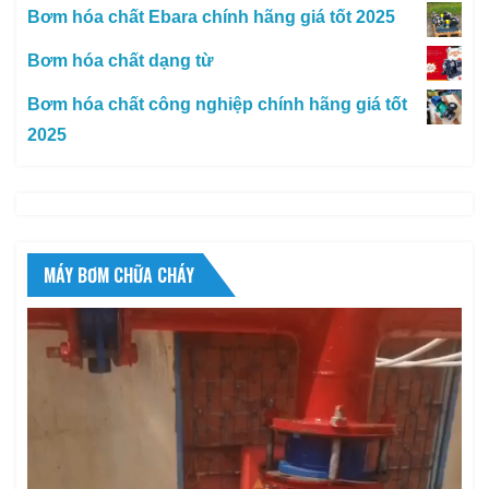
Bơm hóa chất Ebara chính hãng giá tốt 2025
Bơm hóa chất dạng từ
Bơm hóa chất công nghiệp chính hãng giá tốt
2025
MÁY BƠM CHỮA CHÁY
Trình
chơi
Video