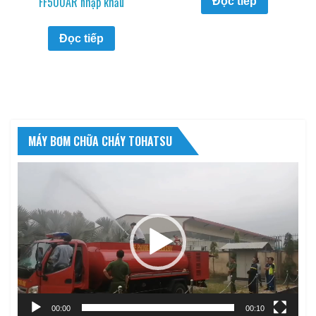
FF500AR nhập khẩu
Đọc tiếp
Đọc tiếp
MÁY BƠM CHỮA CHÁY TOHATSU
Trình
chơi
Video
00:00
00:10