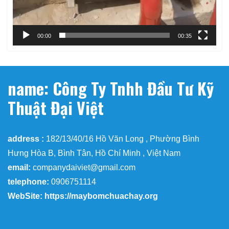
00:00
00:35
name: Công Ty Tnhh Đầu Tư Kỹ
Thuật Đại Việt
address :
182/13/40/16 Hồ Văn Long , Phường Bình
Hưng Hòa B, Bình Tân, Hồ Chí Minh , Việt Nam
email:
companydaiviet@gmail.com
telephone:
0906751114
WebSite: https://maybomchuachay.org