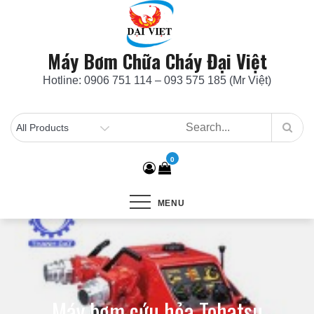
Skip
to
content
Máy Bơm Chữa Cháy Đại Việt
Hotline: 0906 751 114 – 093 575 185 (Mr Việt)
0
MENU
Máy bơm cứu hỏa Tohatsu