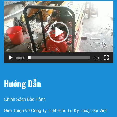
Trình
chơi
Video
00:00
01:11
Hướng Dẫn
Chính Sách Bảo Hành
Giới Thiệu Về Công Ty Tnhh Đầu Tư Kỹ Thuật Đại Việt