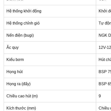
Hệ thống khởi động
Khởi đ
Hệ thống chỉnh gió
Tự độ
Nến điện (bugi)
NGK 
Ắc quy
12V-12
Kiểu bơm
Hút ch
Họng hút
BSP 
Họng ra (đẩy)
BSP 
Chiều cao hút (m)
9
Kích thước (mm)
Chiều