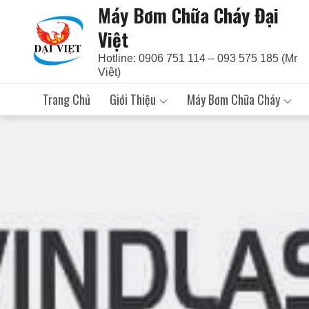
Máy Bơm Chữa Cháy Đại
Skip
to
Việt
content
Hotline: 0906 751 114 – 093 575 185 (Mr
Việt)
Trang Chủ
Giới Thiệu
Máy Bơm Chữa Cháy