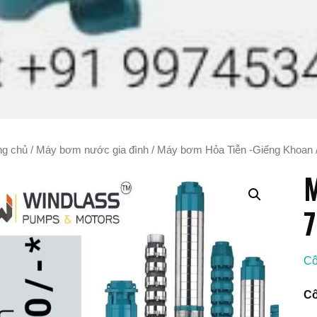
ng chủ
/
Máy bơm nước gia đình
/
Máy bơm Hỏa Tiễn -Giếng Khoan
M
Cô
Cô