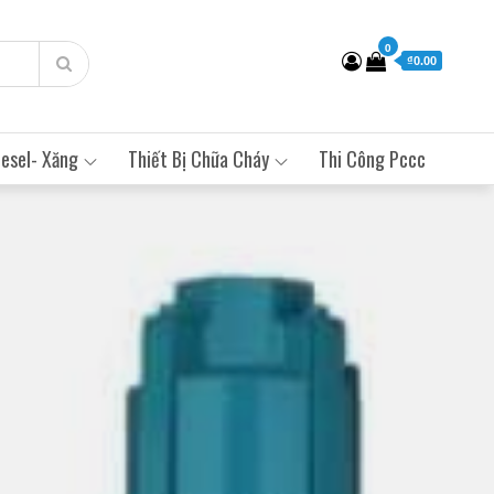
0
₫0.00
esel- Xăng
Thiết Bị Chữa Cháy
Thi Công Pccc