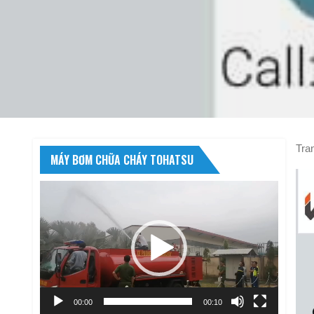
Tra
MÁY BƠM CHỮA CHÁY TOHATSU
Trình
chơi
Video
00:00
00:10