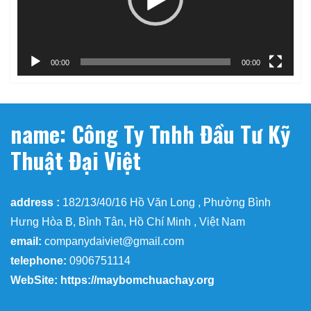
00:00
00:00
name: Công Ty Tnhh Đầu Tư Kỹ
Thuật Đại Việt
address :
182/13/40/16 Hồ Văn Long , Phường Bình
Hưng Hòa B, Bình Tân, Hồ Chí Minh , Việt Nam
email:
companydaiviet@gmail.com
telephone:
0906751114
WebSite: https://maybomchuachay.org