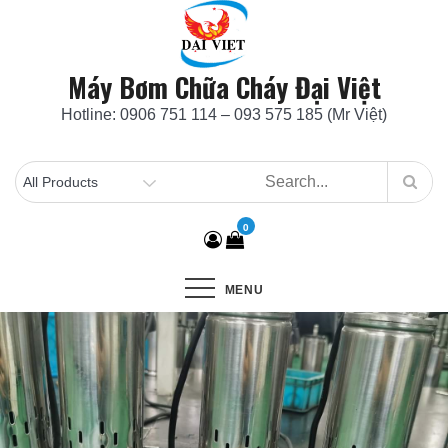
Skip
to
content
Máy Bơm Chữa Cháy Đại Việt
Hotline: 0906 751 114 – 093 575 185 (Mr Việt)
0
MENU