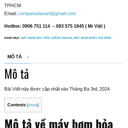
TPHCM
Email:
companydaiviet@gmail.com
Hotline: 0906 751 114 – 093 575 1845 ( Mr Việt )
DANH MỤC:
MÁY BƠM HỎA TIỄN -GIẾNG KHOAN
,
MÁY BƠM NƯỚC GIA ĐÌNH
MÔ TẢ
Mô tả
Bài Viết này được cập nhật vào Tháng Ba 3rd, 2024
Contents
[
show
]
Mô tả về máy bơm hỏa