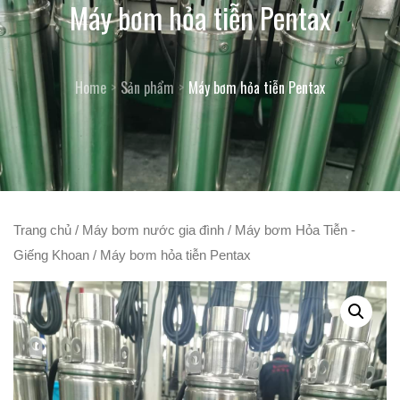
Máy bơm hỏa tiễn Pentax
Home
Sản phẩm
Máy bơm hỏa tiễn Pentax
Trang chủ
/
Máy bơm nước gia đình
/
Máy bơm Hỏa Tiễn -
Giếng Khoan
/ Máy bơm hỏa tiễn Pentax