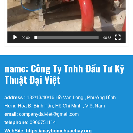
00:00
00:35
name: Công Ty Tnhh Đầu Tư Kỹ
Thuật Đại Việt
address :
182/13/40/16 Hồ Văn Long , Phường Bình
Hưng Hòa B, Bình Tân, Hồ Chí Minh , Việt Nam
email:
companydaiviet@gmail.com
telephone:
0906751114
WebSite: https://maybomchuachay.org