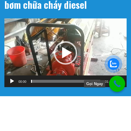
bơm chữa cháy diesel
Trình
chơi
Video
00:00
01:11
Gọi Ngay
Hướng Dẫn
Chính Sách Bảo Hành