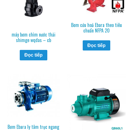
Bơm cứu hoả Ebara theo tiêu
chuẩn NFPA 20
máy bơm chìm nước thải
shimge wqdas – cb
Đọc tiếp
Đọc tiếp
Bơm Ebara ly tâm trục ngang