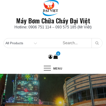
Skip
to
content
Máy Bơm Chữa Cháy Đại Việt
Hotline: 0906 751 114 – 093 575 185 (Mr Việt)
0
MENU