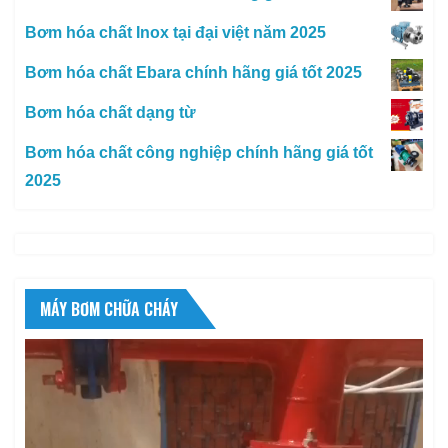
Bơm hóa chất Inox tại đại việt năm 2025
Bơm hóa chất Ebara chính hãng giá tốt 2025
Bơm hóa chất dạng từ
Bơm hóa chất công nghiệp chính hãng giá tốt
2025
MÁY BƠM CHỮA CHÁY
Trình
chơi
Video