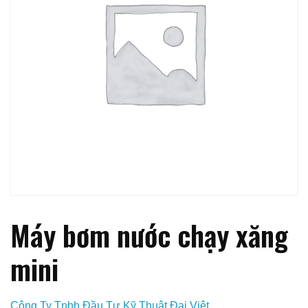
Máy bơm nước chạy xăng
mini
Công Ty Tnhh Đầu Tư Kỹ Thuật Đại Việt