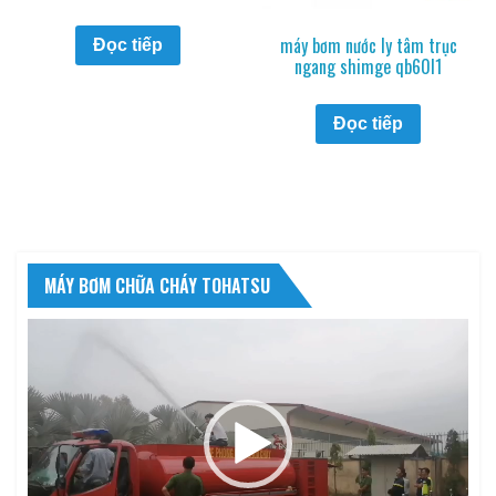
máy bơm nước ly tâm trục
Đọc tiếp
ngang shimge qb60l1
Đọc tiếp
MÁY BƠM CHỮA CHÁY TOHATSU
Trình
chơi
Video