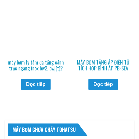
máy bơm ly tâm đa tầng cánh
MÁY BƠM TĂNG ÁP ĐIỆN TỬ
trục ngang inox bw2, bwj(t)2
TÍCH HỢP BÌNH ÁP PB-SEA
Đọc tiếp
Đọc tiếp
MÁY BƠM CHỮA CHÁY TOHATSU