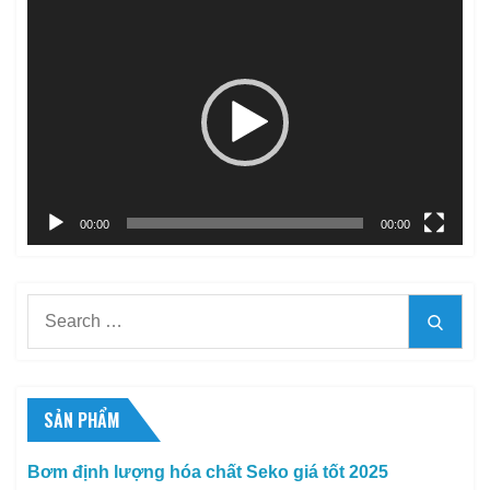
Trình
chơi
Video
00:00
00:00
Search
Searc
for:
SẢN PHẨM
Bơm định lượng hóa chất Seko giá tốt 2025