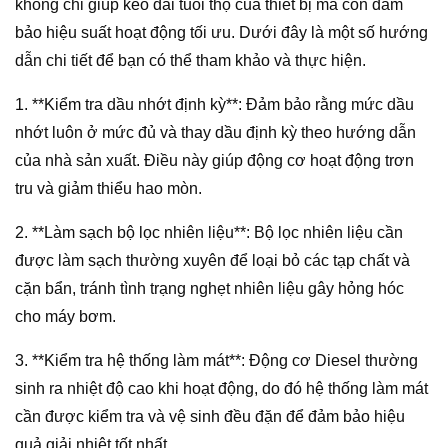
không chỉ giúp kéo dài tuổi thọ của thiết bị mà còn đảm
bảo hiệu suất hoạt động tối ưu. Dưới đây là một số hướng
dẫn chi tiết để bạn có thể tham khảo và thực hiện.
1. **Kiểm tra dầu nhớt định kỳ**: Đảm bảo rằng mức dầu
nhớt luôn ở mức đủ và thay dầu định kỳ theo hướng dẫn
của nhà sản xuất. Điều này giúp động cơ hoạt động trơn
tru và giảm thiểu hao mòn.
2. **Làm sạch bộ lọc nhiên liệu**: Bộ lọc nhiên liệu cần
được làm sạch thường xuyên để loại bỏ các tạp chất và
cặn bẩn, tránh tình trạng nghẹt nhiên liệu gây hỏng hóc
cho máy bơm.
3. **Kiểm tra hệ thống làm mát**: Động cơ Diesel thường
sinh ra nhiệt độ cao khi hoạt động, do đó hệ thống làm mát
cần được kiểm tra và vệ sinh đều đặn để đảm bảo hiệu
quả giải nhiệt tốt nhất.