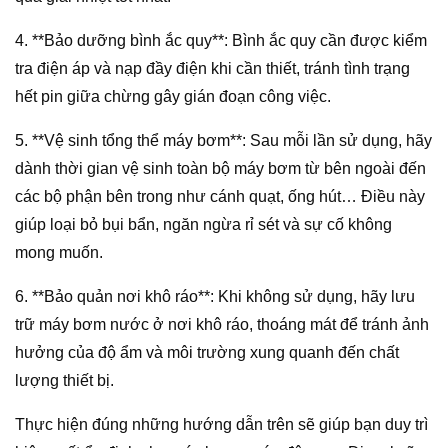
4. **Bảo dưỡng bình ắc quy**: Bình ắc quy cần được kiểm
tra điện áp và nạp đầy điện khi cần thiết, tránh tình trạng
hết pin giữa chừng gây gián đoạn công việc.
5. **Vệ sinh tổng thể máy bơm**: Sau mỗi lần sử dụng, hãy
dành thời gian vệ sinh toàn bộ máy bơm từ bên ngoài đến
các bộ phận bên trong như cánh quạt, ống hút… Điều này
giúp loại bỏ bụi bẩn, ngăn ngừa rỉ sét và sự cố không
mong muốn.
6. **Bảo quản nơi khô ráo**: Khi không sử dụng, hãy lưu
trữ máy bơm nước ở nơi khô ráo, thoáng mát để tránh ảnh
hưởng của độ ẩm và môi trường xung quanh đến chất
lượng thiết bị.
Thực hiện đúng những hướng dẫn trên sẽ giúp bạn duy trì