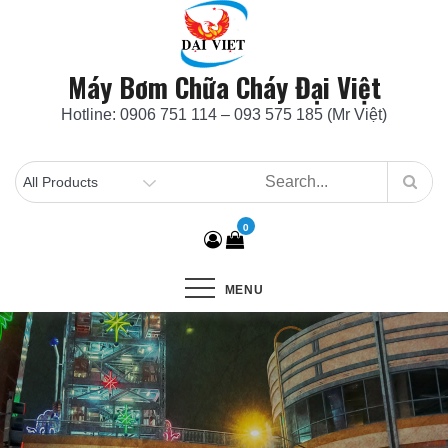
Skip
to
content
Máy Bơm Chữa Cháy Đại Việt
Hotline: 0906 751 114 – 093 575 185 (Mr Việt)
0
MENU