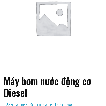
Máy bơm nước động cơ
Diesel
Công Ty Tnhh Đầu Tư Kỹ Thuật Đại Việt