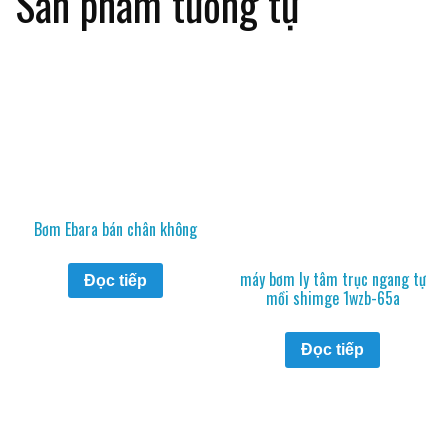
Sản phẩm tương tự
Bơm Ebara bán chân không
máy bơm ly tâm trục ngang tự
Đọc tiếp
mồi shimge 1wzb-65a
Đọc tiếp