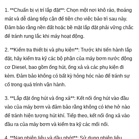
1. **Chuẩn bị vị trí lắp đặt**: Chọn một nơi khô ráo, thoáng
mát và dễ dàng tiếp cận để tiện cho việc bảo trì sau này.
Đảm bảo rằng nền đất hoặc bề mặt lắp đặt phải vững chắc
để tránh rung lắc khi máy hoạt động.
2. **Kiểm tra thiết bị và phụ kiện**: Trước khi tiến hành lắp
đặt, hãy kiểm tra kỹ các bộ phận của máy bơm nước động
cơ Diesel, bao gồm ống hút, ống xả và các phụ kiện đi
kèm. Đảm bảo không có bất kỳ hỏng hóc nào để tránh sự
cố trong quá trình vận hành.
3. **Lắp đặt ống hút và ống xả**: Kết nối ống hút vào đầu
vào của máy bơm và đảm bảo rằng không có khe hở nào
để tránh hiện tượng hút khí. Tiếp theo, kết nối ống xả vào
đầu ra của máy bơm và kiểm tra kỹ các mối nối.
4. **Nạp nhiên liệu và dầu nhớt**: Sử dụng nhiên liệu