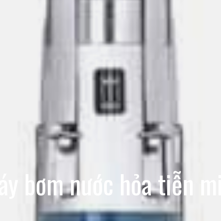
áy bơm nước hỏa tiễn mi