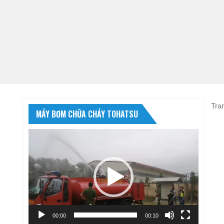
Tra
MÁY BƠM CHỮA CHÁY TOHATSU
Trình
chơi
Video
00:00
00:10