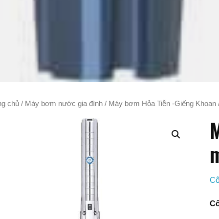
ng chủ
/
Máy bơm nước gia đình
/
Máy bơm Hỏa Tiễn -Giếng Khoan
M
m
Cô
Cô