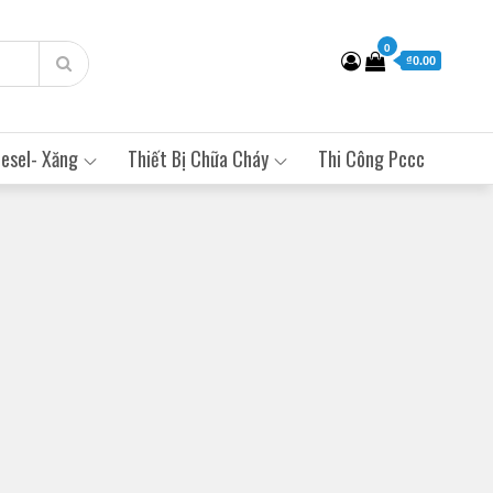
0
₫0.00
esel- Xăng
Thiết Bị Chữa Cháy
Thi Công Pccc