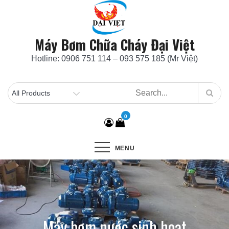
Skip
to
content
Máy Bơm Chữa Cháy Đại Việt
Hotline: 0906 751 114 – 093 575 185 (Mr Việt)
0
MENU
Máy bơm nước sinh hoạt