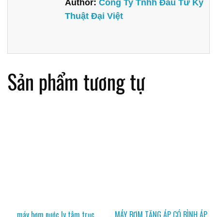
Author:
Công Ty Tnhh Đầu Tư Kỹ
Thuật Đại Việt
Sản phẩm tương tự
máy bơm nước ly tâm trục
MÁY BƠM TĂNG ÁP CÓ BÌNH ÁP