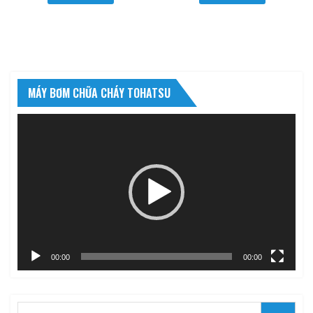
MÁY BƠM CHỮA CHÁY TOHATSU
Trình
chơi
Video
00:00
00:00
Search