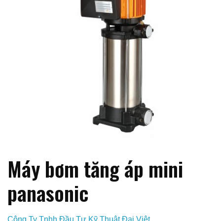
Máy bơm tăng áp mini
panasonic
Công Ty Tnhh Đầu Tư Kỹ Thuật Đại Việt