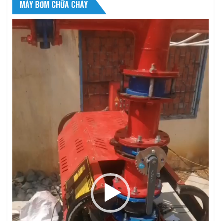
MÁY BƠM CHỮA CHÁY
Trình
chơi
Video