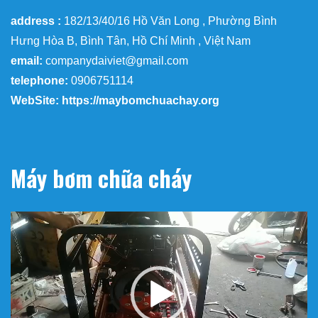
address :
182/13/40/16 Hồ Văn Long , Phường Bình
Hưng Hòa B, Bình Tân, Hồ Chí Minh , Việt Nam
email:
companydaiviet@gmail.com
telephone:
0906751114
WebSite: https://maybomchuachay.org
Máy bơm chữa cháy
Trình
chơi
Video