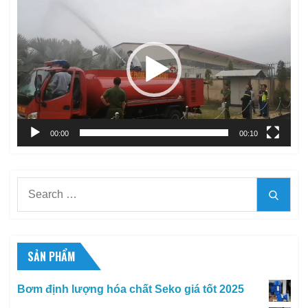
Trình
chơi
Video
00:00
00:10
Search
Searc
for:
SẢN PHẨM
Bơm định lượng hóa chất Seko giá tốt 2025