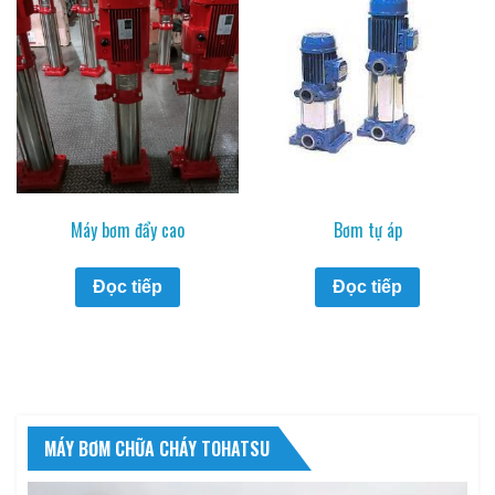
Máy bơm đẩy cao
Bơm tự áp
Đọc tiếp
Đọc tiếp
MÁY BƠM CHỮA CHÁY TOHATSU