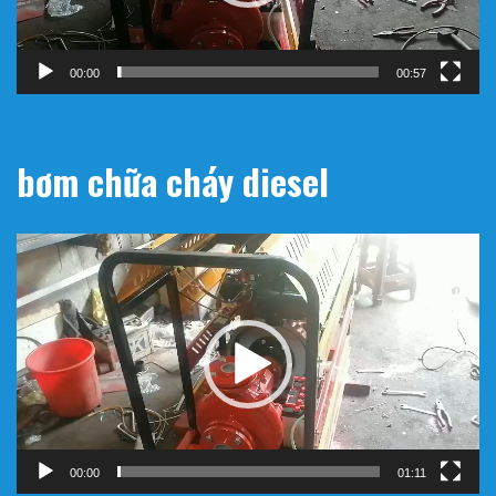
00:00
00:57
bơm chữa cháy diesel
Trình
chơi
Video
00:00
01:11