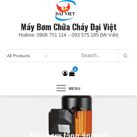
Skip
to
content
Máy Bơm Chữa Cháy Đại Việt
Hotline: 0906 751 114 – 093 575 185 (Mr Việt)
0
MENU
Máy bơm tăng áp mini