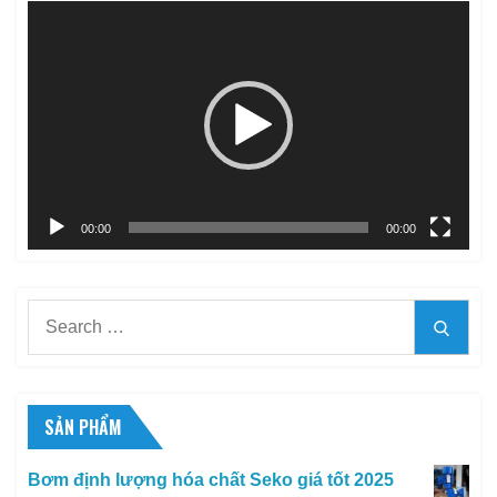
Trình
chơi
Video
00:00
00:00
Search
Searc
for:
SẢN PHẨM
Bơm định lượng hóa chất Seko giá tốt 2025