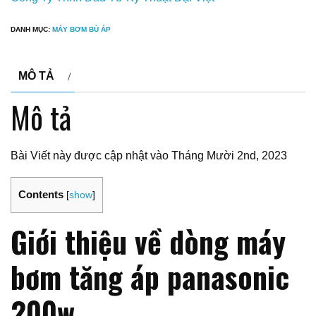
DANH MỤC:
MÁY BƠM BÙ ÁP
MÔ TẢ
Mô tả
Bài Viết này được cập nhật vào Tháng Mười 2nd, 2023
Contents
[
show
]
Giới thiệu về dòng máy
bơm tăng áp panasonic
200w