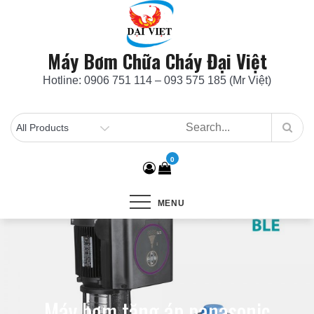
Skip
to
content
Máy Bơm Chữa Cháy Đại Việt
Hotline: 0906 751 114 – 093 575 185 (Mr Việt)
0
MENU
Máy bơm tăng áp panasonic