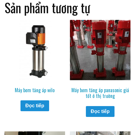
Sản phẩm tương tự
Máy bơm tăng áp wilo
Máy bơm tăng áp panasonic giá
tốt ở thị trường
Đọc tiếp
Đọc tiếp