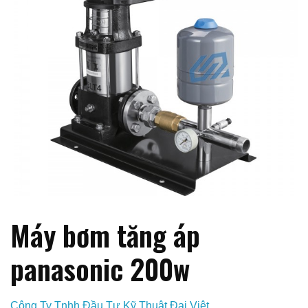
Máy bơm tăng áp
panasonic 200w
Công Ty Tnhh Đầu Tư Kỹ Thuật Đại Việt