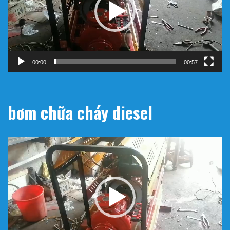
00:00
00:57
bơm chữa cháy diesel
Trình
chơi
Video