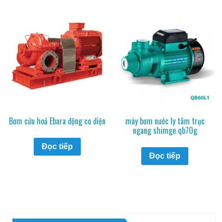
Bơm cứu hoả Ebara động cơ điện
máy bơm nước ly tâm trục
ngang shimge qb70g
Đọc tiếp
Đọc tiếp