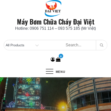
Skip
to
content
Máy Bơm Chữa Cháy Đại Việt
Hotline: 0906 751 114 – 093 575 185 (Mr Việt)
0
MENU