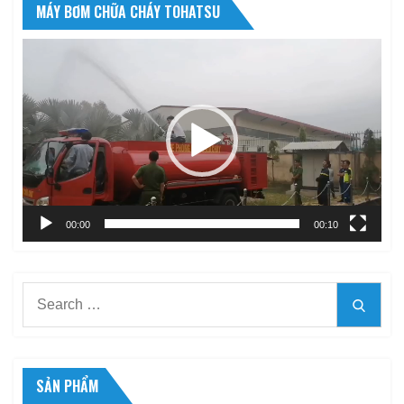
MÁY BƠM CHỮA CHÁY TOHATSU
Trình
chơi
Video
00:00
00:10
Search
Searc
for:
SẢN PHẨM