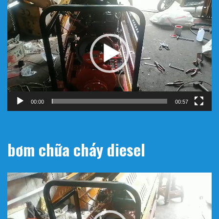
Trình
chơi
Video
00:00
00:57
bơm chữa cháy diesel
Trình
chơi
Video