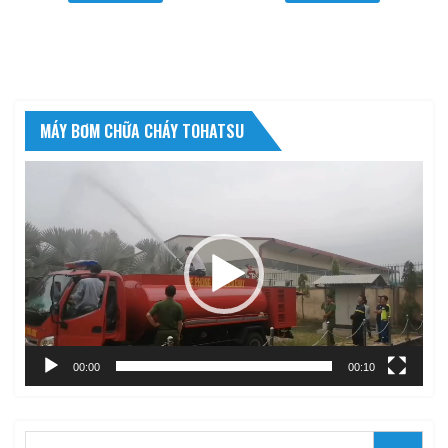
MÁY BƠM CHỮA CHÁY TOHATSU
Trình
chơi
Video
00:00
00:10
Search