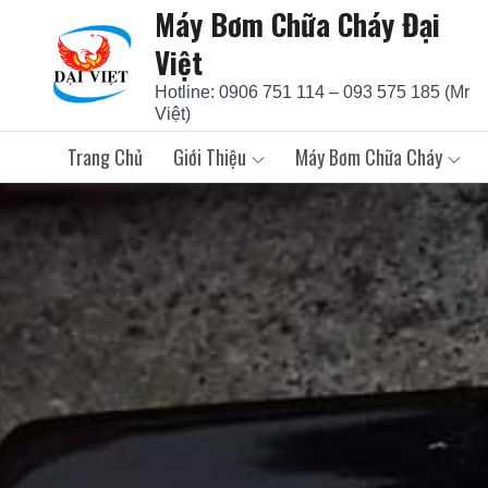
Máy Bơm Chữa Cháy Đại
Skip
to
Việt
content
Hotline: 0906 751 114 – 093 575 185 (Mr
Việt)
Trang Chủ
Giới Thiệu
Máy Bơm Chữa Cháy