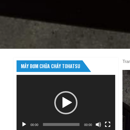
Tra
MÁY BƠM CHỮA CHÁY TOHATSU
Trình
chơi
Video
00:00
00:00