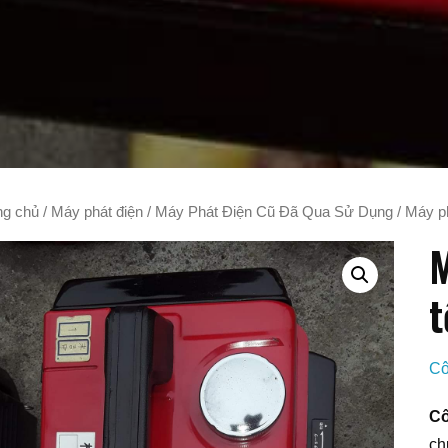
ng chủ
/
Máy phát điện
/
Máy Phát Điện Cũ Đã Qua Sử Dụng
/ Máy ph
M
t
Cô
Cô
ch