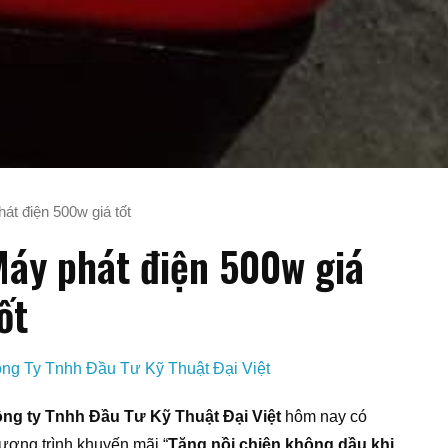
át điện 500w giá tốt
áy phát điện 500w giá
ốt
ng Ty Tnhh Đầu Tư Kỹ Thuật Đại Việt
ng ty Tnhh Đầu Tư Kỹ Thuật Đại Việt
hôm nay có
ương trình khuyến mãi “
Tặng nồi chiên không dầu khi