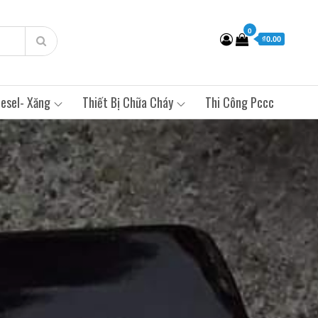
0
₫0.00
esel- Xăng
Thiết Bị Chữa Cháy
Thi Công Pccc