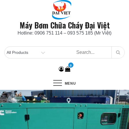
Skip
to
content
Máy Bơm Chữa Cháy Đại Việt
Hotline: 0906 751 114 – 093 575 185 (Mr Việt)
0
MENU