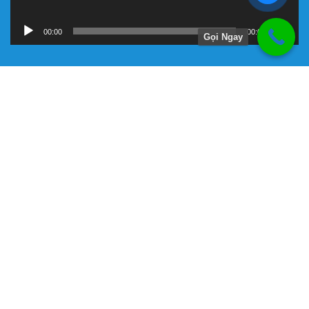
00:00
00:00
Gọi Ngay
Hướng Dẫn
Chính Sách Bảo Hành
Giới Thiệu Về Công Ty Tnhh Đầu Tư Kỹ Thuật Đại Việt
Hình Thức Thanh Toán
Hướng Dẫn Mua Hàng
Liên Hệ Đặt Hàng
Máy bơm chữa cháy chính hãng