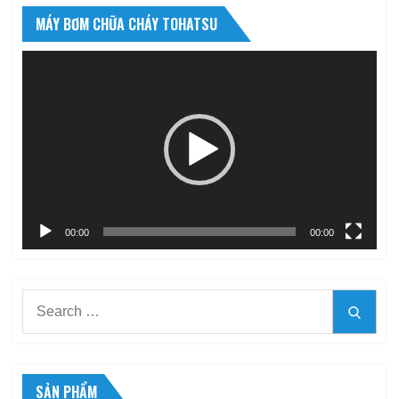
MÁY BƠM CHỮA CHÁY TOHATSU
Trình
chơi
Video
00:00
00:00
Search
Searc
for:
SẢN PHẨM