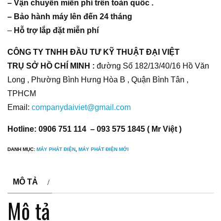
– Vận chuyễn miễn phí trên toàn quốc .
– Bảo hành máy lên đến 24 tháng
–
Hỗ trợ lắp đặt miễn phí
CÔNG TY TNHH ĐẦU TƯ KỸ THUẬT ĐẠI VIỆT
TRỤ SỞ HỒ CHÍ MINH :
đường Số 182/13/40/16 Hồ Văn
Long , Phường Bình Hưng Hòa B , Quận Bình Tân ,
TPHCM
Email:
companydaiviet@gmail.com
Hotline: 0906 751 114 – 093 575 1845 ( Mr Việt )
DANH MỤC:
MÁY PHÁT ĐIỆN
,
MÁY PHÁT ĐIỆN MỚI
MÔ TẢ
Mô tả