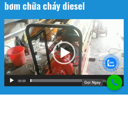
bơm chữa cháy diesel
Trình
chơi
Video
00:00
01:11
Gọi Ngay
Hướng Dẫn
Chính Sách Bảo Hành