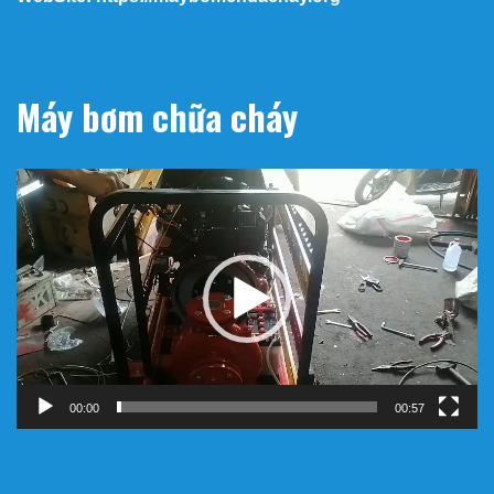
Máy bơm chữa cháy
Trình
chơi
Video
00:00
00:57