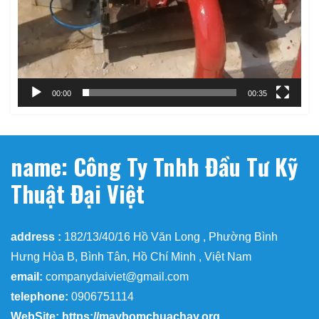
00:00
00:35
name: Công Ty Tnhh Đầu Tư Kỹ
Thuật Đại Việt
address :
182/13/40/16 Hồ Văn Long , Phường Bình
Hưng Hòa B, Bình Tân, Hồ Chí Minh , Việt Nam
email:
companydaiviet@gmail.com
telephone:
0906751114
WebSite: https://maybomchuachay.org