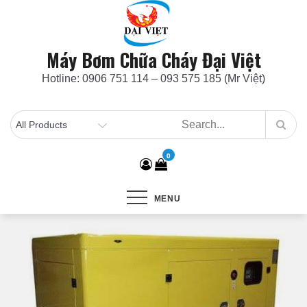
Skip
to
content
Máy Bơm Chữa Cháy Đại Việt
Hotline: 0906 751 114 – 093 575 185 (Mr Việt)
0
MENU