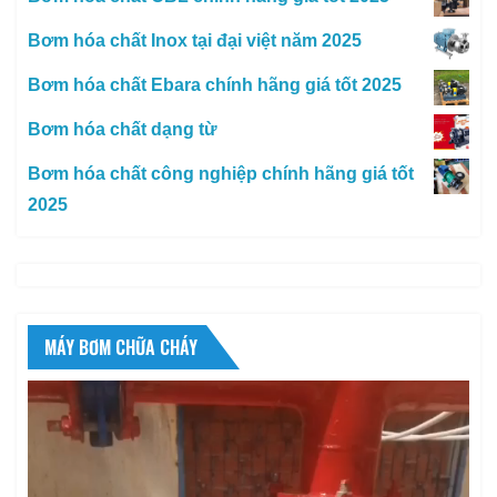
Bơm hóa chất Inox tại đại việt năm 2025
Bơm hóa chất Ebara chính hãng giá tốt 2025
Bơm hóa chất dạng từ
Bơm hóa chất công nghiệp chính hãng giá tốt
2025
MÁY BƠM CHỮA CHÁY
Trình
chơi
Video