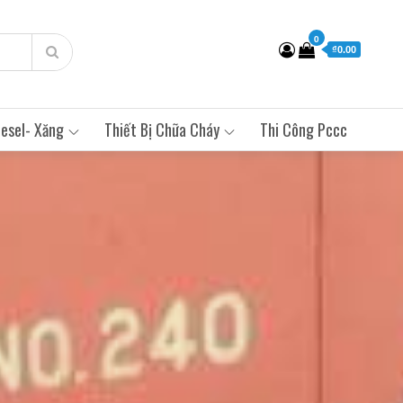
0
₫0.00
esel- Xăng
Thiết Bị Chữa Cháy
Thi Công Pccc