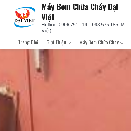
Máy Bơm Chữa Cháy Đại
Skip
to
Việt
content
Hotline: 0906 751 114 – 093 575 185 (Mr
Việt)
Trang Chủ
Giới Thiệu
Máy Bơm Chữa Cháy