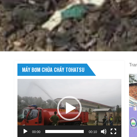
Tra
MÁY BƠM CHỮA CHÁY TOHATSU
Trình
chơi
Video
00:00
00:10