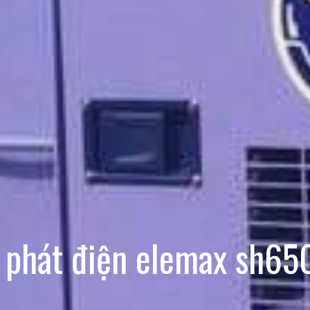
 phát điện elemax sh65