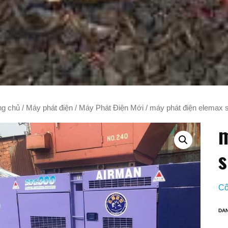
ng chủ
/
Máy phát điện
/
Máy Phát Điện Mới
/ máy phát điện elemax
m
Cô
DA