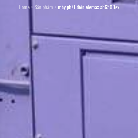
Home
Sản phẩm
máy phát điện elemax sh6500ex