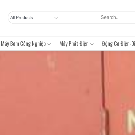
Máy Bơm Công Nghiệp
Máy Phát Điện
Động Cơ Điện-Di