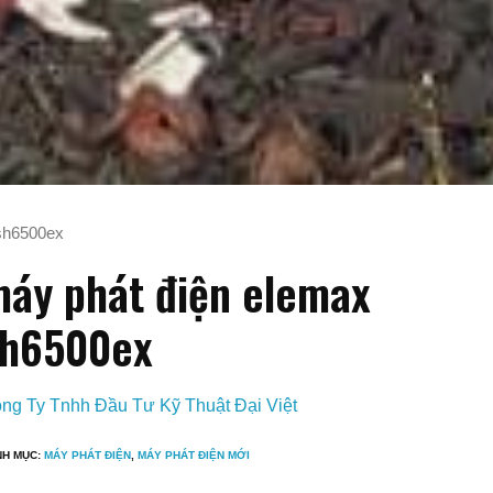
 sh6500ex
áy phát điện elemax
sh6500ex
ng Ty Tnhh Đầu Tư Kỹ Thuật Đại Việt
NH MỤC:
MÁY PHÁT ĐIỆN
,
MÁY PHÁT ĐIỆN MỚI