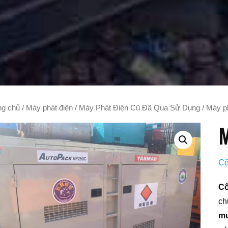
ng chủ
/
Máy phát điện
/
Máy Phát Điện Cũ Đã Qua Sử Dụng
/ Máy p
M
Cô
Cô
ch
mu