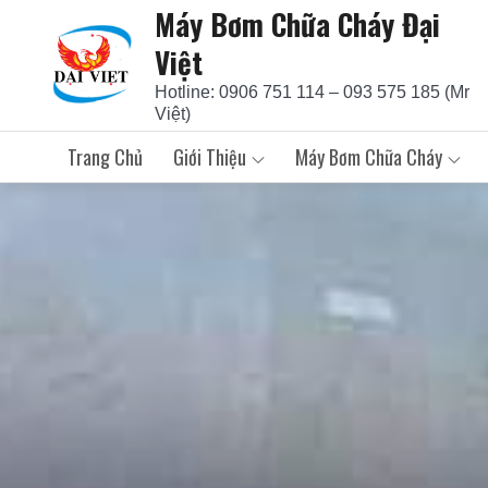
Máy Bơm Chữa Cháy Đại
Skip
to
Việt
content
Hotline: 0906 751 114 – 093 575 185 (Mr
Việt)
Trang Chủ
Giới Thiệu
Máy Bơm Chữa Cháy