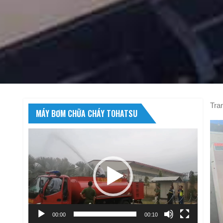
Tra
MÁY BƠM CHỮA CHÁY TOHATSU
Trình
chơi
Video
00:00
00:10