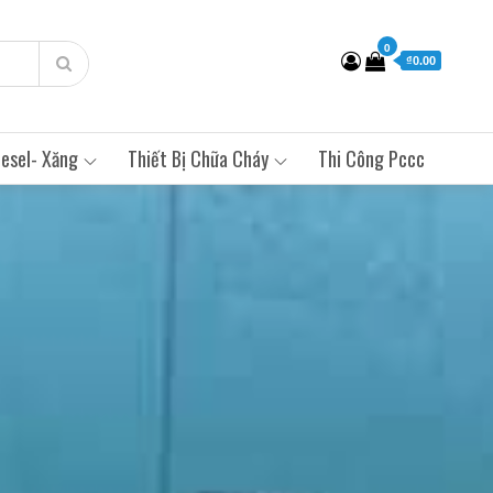
0
₫0.00
esel- Xăng
Thiết Bị Chữa Cháy
Thi Công Pccc