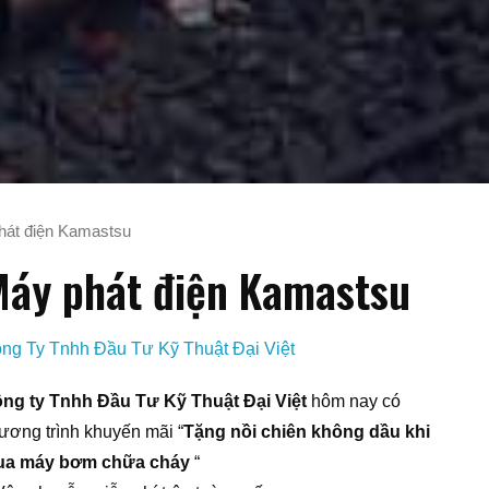
hát điện Kamastsu
áy phát điện Kamastsu
ng Ty Tnhh Đầu Tư Kỹ Thuật Đại Việt
ng ty Tnhh Đầu Tư Kỹ Thuật Đại Việt
hôm nay có
ương trình khuyến mãi “
Tặng nồi chiên không dầu khi
a máy bơm chữa cháy
“