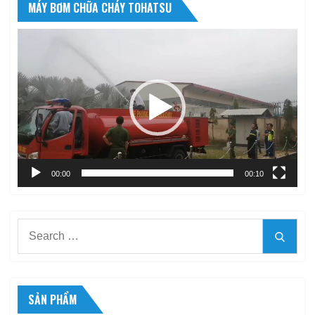
MÁY BƠM CHỮA CHÁY TOHATSU
Trình
chơi
Video
00:00
00:10
Search
Searc
for:
SẢN PHẨM