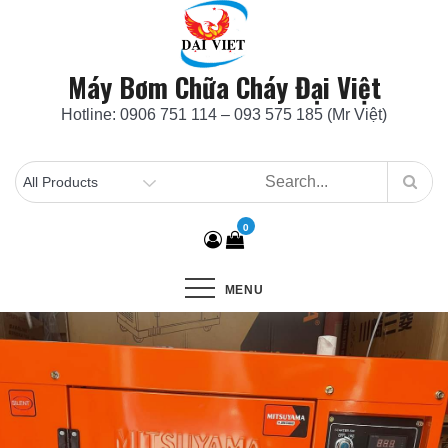
Skip
to
content
Máy Bơm Chữa Cháy Đại Việt
Hotline: 0906 751 114 – 093 575 185 (Mr Việt)
0
MENU