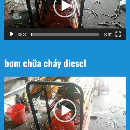
00:00
00:57
bơm chữa cháy diesel
Trình
chơi
Video