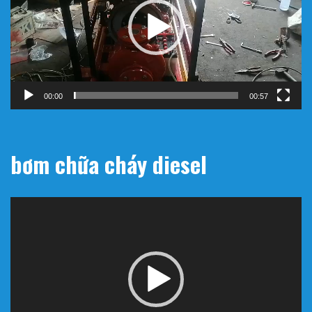
00:00
00:57
bơm chữa cháy diesel
Trình
chơi
Video