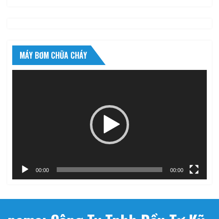
MÁY BƠM CHỮA CHÁY
Trình
chơi
Video
00:00
00:00