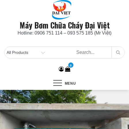
Skip
to
content
Máy Bơm Chữa Cháy Đại Việt
Hotline: 0906 751 114 – 093 575 185 (Mr Việt)
0
MENU