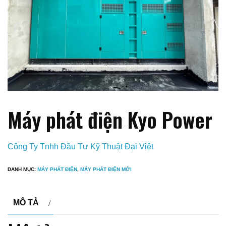
Máy phát điện Kyo Power
Công Ty Tnhh Đầu Tư Kỹ Thuật Đại Việt
DANH MỤC:
MÁY PHÁT ĐIỆN
,
MÁY PHÁT ĐIỆN MỚI
MÔ TẢ