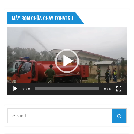
MÁY BƠM CHỮA CHÁY TOHATSU
Trình
chơi
Video
00:00
00:10
Search
Searc
for: