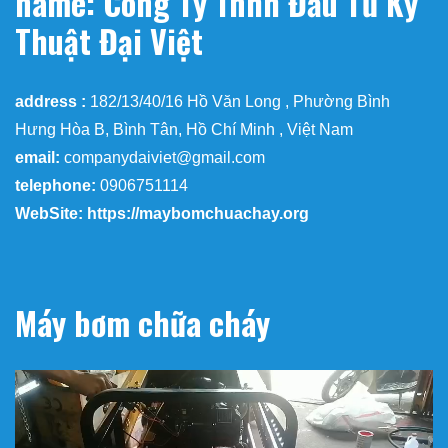
name: Công Ty Tnhh Đầu Tư Kỹ
Thuật Đại Việt
address :
182/13/40/16 Hồ Văn Long , Phường Bình
Hưng Hòa B, Bình Tân, Hồ Chí Minh , Việt Nam
email:
companydaiviet@gmail.com
telephone:
0906751114
WebSite: https://maybomchuachay.org
Máy bơm chữa cháy
Trình
chơi
Video